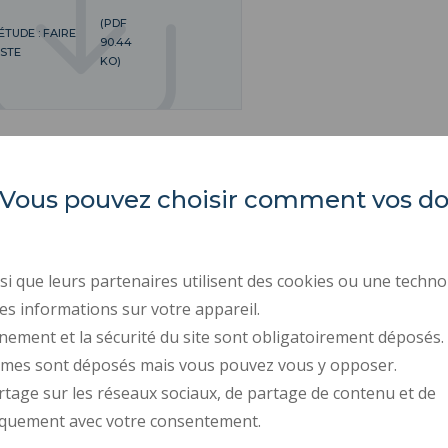
(PDF
TUDE : FAIRE
90.44
STE
KO)
es. Vous pouvez choisir comment vos 
LARSH
ACTES RÉGLEMENTAIR
MARCHÉS PUBLICS
i que leurs partenaires utilisent des cookies ou une techno
Les Tertiales
ESPACE PRESSE
es informations sur votre appareil.
Rue des Cent Têtes
nement et la sécurité du site sont obligatoirement déposés.
59313 VALENCIENNES CEDEX 9
RECRUTEMENTS
ymes sont déposés mais vous pouvez vous y opposer.
DONNÉES PERSONNELL
rtage sur les réseaux sociaux, de partage de contenu et de
GESTION DES COOKIES
iquement avec votre consentement.