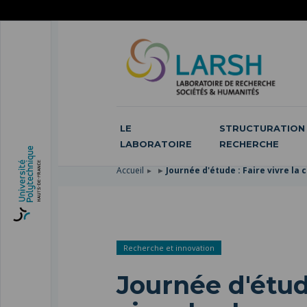
ACCÉDER
AU
ALLER
MENU
AU
ACCÉDER
PRINCIPAL
CONTENU
À
PRINCIPAL
LA
RECHERCHE
LE
STRUCTURATION 
LABORATOIRE
RECHERCHE
Accueil
Journée d'étude : Faire vivre la
Recherche et innovation
Journée d'étud