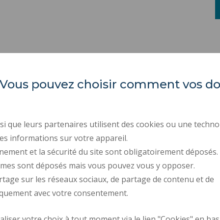
es. Vous pouvez choisir comment vos 
LARSH
ACTES RÉGLEMENTAIR
MARCHÉS PUBLICS
i que leurs partenaires utilisent des cookies ou une techno
Les Tertiales
ESPACE PRESSE
es informations sur votre appareil.
Rue des Cent Têtes
nement et la sécurité du site sont obligatoirement déposés.
59313 VALENCIENNES CEDEX 9
RECRUTEMENTS
ymes sont déposés mais vous pouvez vous y opposer.
DONNÉES PERSONNELL
rtage sur les réseaux sociaux, de partage de contenu et de
GESTION DES COOKIES
iquement avec votre consentement.
iser votre choix à tout moment via le lien "Cookies" en bas