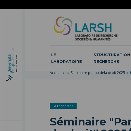
ACCÉDER
AU
ALLER
MENU
AU
ACCÉDER
PRINCIPAL
CONTENU
À
PRINCIPAL
LA
RECHERCHE
LE
STRUCTURATION 
LABORATOIRE
RECHERCHE
Accueil
Seminaire par au dela droit 2025
La recherche
Séminaire "Par