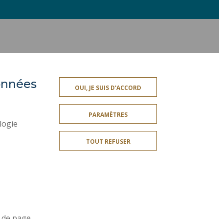
données
OUI, JE SUIS D'ACCORD
ES
SERVICES PUBLICS +
PARAMÈTRES
CRÉDITS
logie
MENTIONS LÉGALES
TOUT REFUSER
PLAN DU SITE
ES
ACCESSIBILITÉ
Rejoignez-nous!
 de page.