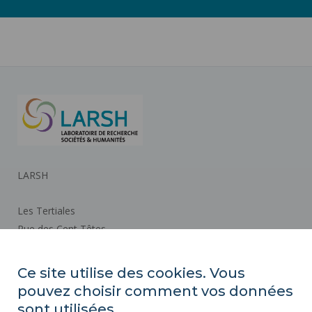
LARSH
Les Tertiales
Rue des Cent Têtes
59313 VALENCIENNES CEDEX 9
Ce site utilise des cookies. Vous
pouvez choisir comment vos données
Plan d'accès
sont utilisées.