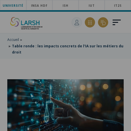
UNIVERSITÉ
ACCÉDER
INSA HDF
ISH
IUT
IT2S
AU
ALLER
MENU
AU
ACCÉDER
PRINCIPAL
CONTENU
À
PRINCIPAL
LA
RECHERCHE
Accueil
Table ronde : les impacts concrets de l’IA sur les métiers du
droit