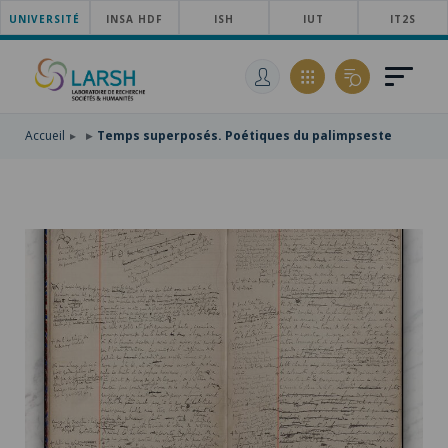
UNIVERSITÉ
ACCÉDER
INSA HDF
ISH
IUT
IT2S
AU
ALLER
MENU
AU
ACCÉDER
PRINCIPAL
CONTENU
À
PRINCIPAL
LA
RECHERCHE
Accueil
Temps superposés. Poétiques du palimpseste