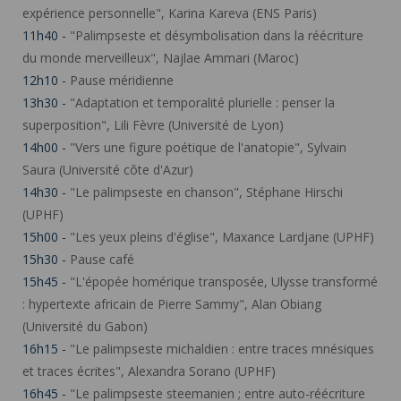
expérience personnelle", Karina Kareva (ENS Paris)
11h40 -
"Palimpseste et désymbolisation dans la réécriture
du monde merveilleux", Najlae Ammari (Maroc)
12h10 -
Pause méridienne
13h30 -
"Adaptation et temporalité plurielle : penser la
superposition", Lili Fèvre (Université de Lyon)
14h00 -
"Vers une figure poétique de l'anatopie", Sylvain
Saura (Université côte d'Azur)
14h30 -
"Le palimpseste en chanson", Stéphane Hirschi
(UPHF)
15h00 -
"Les yeux pleins d'église", Maxance Lardjane (UPHF)
15h30 -
Pause café
15h45 -
"L'épopée homérique transposée, Ulysse transformé
: hypertexte africain de Pierre Sammy", Alan Obiang
(Université du Gabon)
16h15 -
"Le palimpseste michaldien : entre traces mnésiques
et traces écrites", Alexandra Sorano (UPHF)
16h45 -
"Le palimpseste steemanien ; entre auto-réécriture