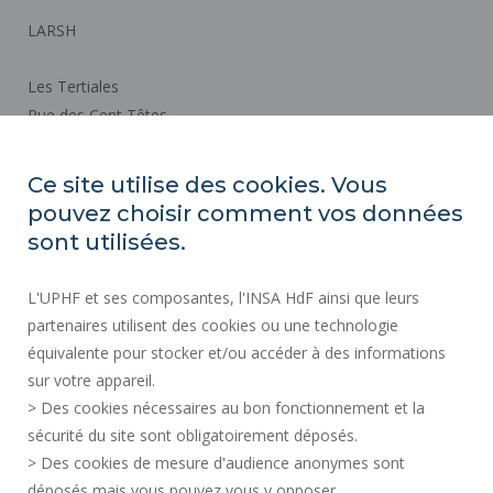
LARSH
Les Tertiales
Rue des Cent Têtes
59313 VALENCIENNES CEDEX 9
Ce site utilise des cookies. Vous
pouvez choisir comment vos données
Plan d'accès
sont utilisées.
ACTES RÉGLEMENTAIRES
L'UPHF et ses composantes, l'INSA HdF ainsi que leurs
SERVICES PUBLICS +
partenaires utilisent des cookies ou une technologie
MARCHÉS PUBLICS
équivalente pour stocker et/ou accéder à des informations
sur votre appareil.
CRÉDITS
> Des cookies nécessaires au bon fonctionnement et la
ESPACE PRESSE
sécurité du site sont obligatoirement déposés.
MENTIONS LÉGALES
> Des cookies de mesure d'audience anonymes sont
RECRUTEMENTS
déposés mais vous pouvez vous y opposer.