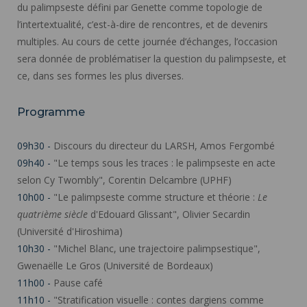
du palimpseste défini par Genette comme topologie de
l’intertextualité, c’est-à-dire de rencontres, et de devenirs
multiples. Au cours de cette journée d’échanges, l’occasion
sera donnée de problématiser la question du palimpseste, et
ce, dans ses formes les plus diverses.
Programme
09h30 -
Discours du directeur du LARSH, Amos Fergombé
09h40 -
"Le temps sous les traces : le palimpseste en acte
selon Cy Twombly", Corentin Delcambre (UPHF)
10h00 -
"Le palimpseste comme structure et théorie :
Le
quatrième siècle
d'Edouard Glissant", Olivier Secardin
(Université d'Hiroshima)
10h30 -
"Michel Blanc, une trajectoire palimpsestique",
Gwenaëlle Le Gros (Université de Bordeaux)
11h00 -
Pause café
11h10 -
"Stratification visuelle : contes dargiens comme