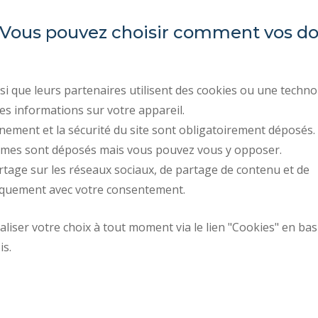
es. Vous pouvez choisir comment vos 
LARSH
ACTES RÉGLEMENTAIR
MARCHÉS PUBLICS
i que leurs partenaires utilisent des cookies ou une techno
Les Tertiales
ESPACE PRESSE
es informations sur votre appareil.
Rue des Cent Têtes
59313 VALENCIENNES CEDEX 9
nement et la sécurité du site sont obligatoirement déposés.
RECRUTEMENTS
ymes sont déposés mais vous pouvez vous y opposer.
DONNÉES PERSONNELL
rtage sur les réseaux sociaux, de partage de contenu et de
GESTION DES COOKIES
iquement avec votre consentement.
iser votre choix à tout moment via le lien "Cookies" en bas
Plan d'accès
Requête d'amélior
is.