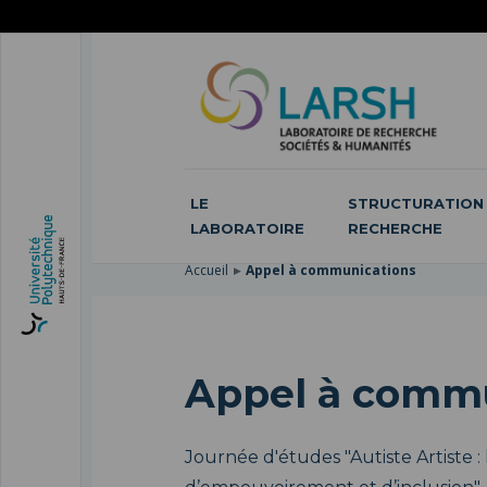
ACCÉDER
AU
ALLER
MENU
AU
ACCÉDER
PRINCIPAL
CONTENU
À
PRINCIPAL
LA
RECHERCHE
LE
STRUCTURATION 
LABORATOIRE
RECHERCHE
Accueil
Appel à communications
Appel à commu
Journée d'études "Autiste Artiste : 