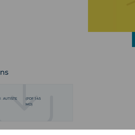
ns
: AUTISTE
(PDF 1.45
MO)