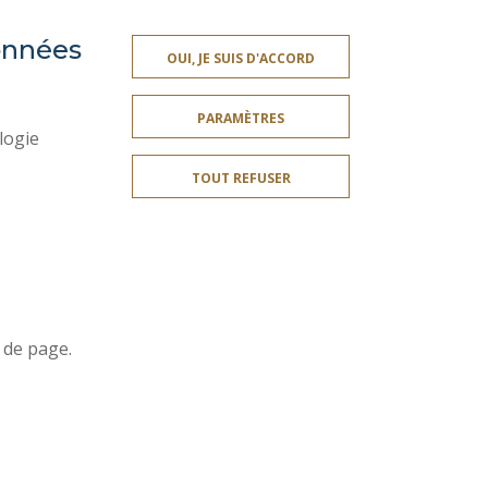
données
OUI, JE SUIS D'ACCORD
ES
SERVICES PUBLICS +
PARAMÈTRES
CRÉDITS
logie
MENTIONS LÉGALES
TOUT REFUSER
PLAN DU SITE
ES
ACCESSIBILITÉ
Rejoignez-nous!
 de page.
ation
SITE RÉALISÉ PAR