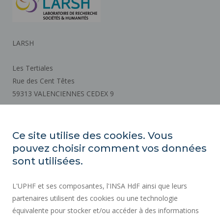
LARSH
Les Tertiales
Rue des Cent Têtes
59313 VALENCIENNES CEDEX 9
Plan d'accès
Ce site utilise des cookies. Vous
pouvez choisir comment vos données
ACTES RÉGLEMENTAIRES
sont utilisées.
SERVICES PUBLICS +
L'UPHF et ses composantes, l'INSA HdF ainsi que leurs
MARCHÉS PUBLICS
partenaires utilisent des cookies ou une technologie
CRÉDITS
équivalente pour stocker et/ou accéder à des informations
ESPACE PRESSE