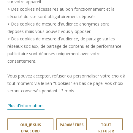
sur votre appareil.
MENTIONS LÉGALES
> Des cookies nécessaires au bon fonctionnement et la
RECRUTEMENTS
sécurité du site sont obligatoirement déposés.
> Des cookies de mesure d'audience anonymes sont
PLAN DU SITE
déposés mais vous pouvez vous y opposer.
DONNÉES PERSONNELLES
> Des cookies de mesure d'audience, de partage sur les
ACCESSIBILITÉ
réseaux sociaux, de partage de contenu et de performance
GESTION DES COOKIES
publicitaire sont déposés uniquement avec votre
consentement.
Requête d'amélioration
Vous pouvez accepter, refuser ou personnaliser votre choix à
tout moment via le lien "Cookies" en bas de page. Vos choix
Rejoignez-nous!
seront conservés pendant 13 mois.
Plus d'informations
OUI, JE SUIS
PARAMÈTRES
TOUT
LARSH © 2026
D'ACCORD
REFUSER