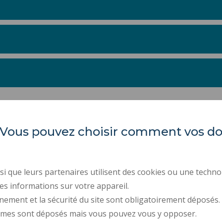
es. Vous pouvez choisir comment vos 
LARSH
ACTES RÉGLEMENTAIR
MARCHÉS PUBLICS
i que leurs partenaires utilisent des cookies ou une techno
Les Tertiales
ESPACE PRESSE
es informations sur votre appareil.
Rue des Cent Têtes
59313 VALENCIENNES CEDEX 9
nement et la sécurité du site sont obligatoirement déposés.
RECRUTEMENTS
ymes sont déposés mais vous pouvez vous y opposer.
DONNÉES PERSONNELL