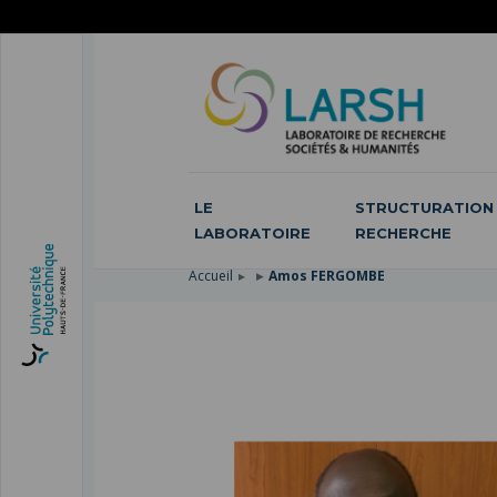
ACCÉDER
AU
ALLER
MENU
AU
ACCÉDER
PRINCIPAL
CONTENU
À
PRINCIPAL
LA
RECHERCHE
LE
STRUCTURATION 
LABORATOIRE
RECHERCHE
Accueil
Amos FERGOMBE