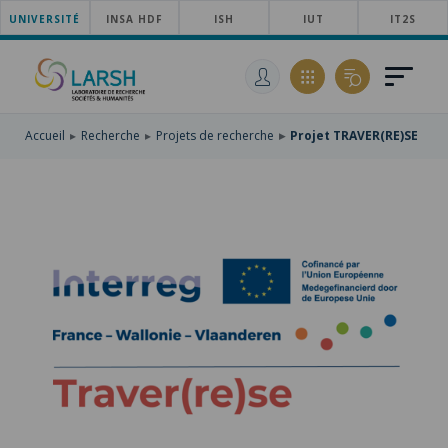
UNIVERSITÉ
ACCÉDER
INSA HDF
ISH
IUT
IT2S
AU
ALLER
MENU
AU
ACCÉDER
PRINCIPAL
CONTENU
À
PRINCIPAL
LA
RECHERCHE
Accueil
Recherche
Projets de recherche
Projet TRAVER(RE)SE