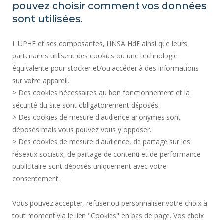
pouvez choisir comment vos données
Plan d'accès
sont utilisées.
ACTES RÉGLEMENTAIRES
L'UPHF et ses composantes, l'INSA HdF ainsi que leurs
SERVICES PUBLICS +
partenaires utilisent des cookies ou une technologie
MARCHÉS PUBLICS
équivalente pour stocker et/ou accéder à des informations
sur votre appareil.
CRÉDITS
> Des cookies nécessaires au bon fonctionnement et la
ESPACE PRESSE
sécurité du site sont obligatoirement déposés.
MENTIONS LÉGALES
> Des cookies de mesure d'audience anonymes sont
RECRUTEMENTS
déposés mais vous pouvez vous y opposer.
PLAN DU SITE
> Des cookies de mesure d'audience, de partage sur les
réseaux sociaux, de partage de contenu et de performance
DONNÉES PERSONNELLES
publicitaire sont déposés uniquement avec votre
ACCESSIBILITÉ
consentement.
GESTION DES COOKIES
Vous pouvez accepter, refuser ou personnaliser votre choix à
tout moment via le lien "Cookies" en bas de page. Vos choix
Requête d'amélioration