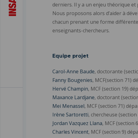
derniers. Il y a un enjeu théorique e
Nous proposons alors d’aider à dével
chacun prenant une forme différente 
enseignants-chercheurs.
Equipe projet
Carol-Anne Baude
, doctorante (sec
Fanny Bougenies
, MCF(section 71) 
Hervé Champin
, MCF (section 19) d
Maxance Lardjane
, doctorant (sect
Mei Menassel
, MCF (section 71) dé
Irène Sartoretti
, chercheuse (section
Jordan Vazquez Llana
, MCF (section
Charles Vincent
, MCF (section 9) d