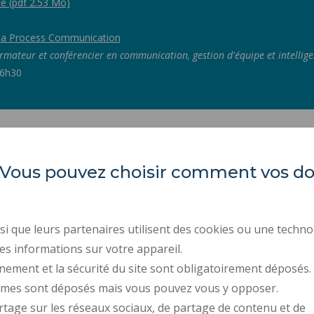
e (pdf 2.53 Mo)
e la Process Communication
rmateur et conférencier en communication, gestion d'équipe et intelligen
16h30
es. Vous pouvez choisir comment vos 
LARSH
ACTES RÉGLEMENTAIR
MARCHÉS PUBLICS
i que leurs partenaires utilisent des cookies ou une techno
Les Tertiales
ESPACE PRESSE
es informations sur votre appareil.
Rue des Cent Têtes
59313 VALENCIENNES CEDEX 9
nement et la sécurité du site sont obligatoirement déposés.
RECRUTEMENTS
ymes sont déposés mais vous pouvez vous y opposer.
DONNÉES PERSONNELL
rtage sur les réseaux sociaux, de partage de contenu et de
GESTION DES COOKIES