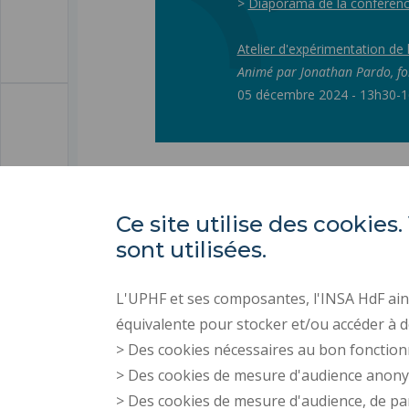
>
Diaporama de la conférenc
Atelier d'expérimentation d
Animé par Jonathan Pardo,
fo
05 décembre 2024 - 13h30-
Ce site utilise des cooki
sont utilisées.
L'UPHF et ses composantes, l'INSA HdF ains
équivalente pour stocker et/ou accéder à d
> Des cookies nécessaires au bon fonction
> Des cookies de mesure d'audience anon
> Des cookies de mesure d'audience, de pa