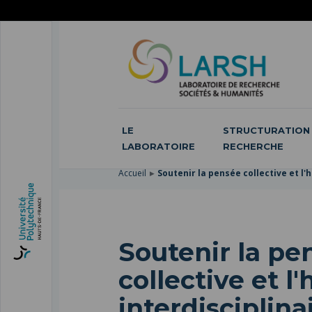
ACCÉDER
AU
ALLER
MENU
AU
ACCÉDER
PRINCIPAL
CONTENU
À
PRINCIPAL
LA
RECHERCHE
LE
STRUCTURATION 
LABORATOIRE
RECHERCHE
Accueil
Soutenir la pensée collective et l'
Soutenir la pe
collective et l
interdisciplin