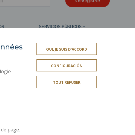
OS
SERVICIOS PÚBLICOS +
A
INFORMACIÓN LEGAL
données
CRÉDITOS
OUI, JE SUIS D'ACCORD
MAPA DEL SITIO
CONFIGURACIÓN
ACCESIBILIDAD
logie
TOUT REFUSER
¡Únete a nosotros!
a
 de page.