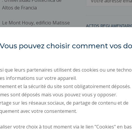
. Universidad Politécnica de
electrónico
Altos de Francia
Le Mont Houy, edificio Matisse
ACTOS REGLAMENTARI
. 59313 Valenciennes
CONTRATACIÓN PÚBLIC
Cedex 9
es. Vous pouvez choisir comment vos 
SALA DE PRENSA
CONTRATACIÓN
DATOS PERSONALES
i que leurs partenaires utilisent des cookies ou une techno
GESTIÓN DE COOKIES
es informations sur votre appareil.
nement et la sécurité du site sont obligatoirement déposés.
ymes sont déposés mais vous pouvez vous y opposer.
Cómo llegar
Solicitud de mejor
rtage sur les réseaux sociaux, de partage de contenu et de
iquement avec votre consentement.
iser votre choix à tout moment via le lien "Cookies" en bas