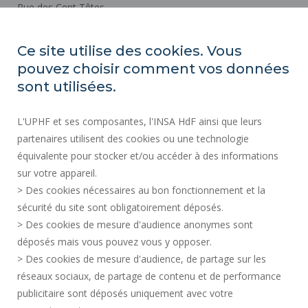
Rue des Cent Têtes
59313 VALENCIENNES CEDEX 9
Ce site utilise des cookies. Vous
pouvez choisir comment vos données
Cómo llegar
sont utilisées.
ACTOS REGLAMENTARIOS
L'UPHF et ses composantes, l'INSA HdF ainsi que leurs
SERVICIOS PÚBLICOS +
partenaires utilisent des cookies ou une technologie
CONTRATACIÓN PÚBLICA
équivalente pour stocker et/ou accéder à des informations
sur votre appareil.
CRÉDITOS
> Des cookies nécessaires au bon fonctionnement et la
SALA DE PRENSA
sécurité du site sont obligatoirement déposés.
INFORMACIÓN LEGAL
> Des cookies de mesure d'audience anonymes sont
CONTRATACIÓN
déposés mais vous pouvez vous y opposer.
MAPA DEL SITIO
> Des cookies de mesure d'audience, de partage sur les
réseaux sociaux, de partage de contenu et de performance
DATOS PERSONALES
publicitaire sont déposés uniquement avec votre
ACCESIBILIDAD