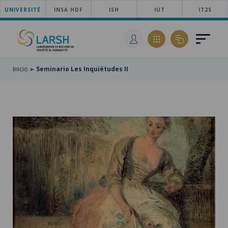
UNIVERSITÉ
SKIP
INSA HDF
ISH
IUT
IT2S
TO
PASAR
MAIN
AL
SKIP
NAVIGATION
CONTENIDO
TO
PRINCIPAL
SEARCH
Inicio
Seminario Les Inquiétudes II