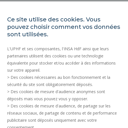
INSA Hauts-de-France
Ce site utilise des cookies. Vous
Campus Mont Houy
pouvez choisir comment vos données
59313 Valenciennes cedex 9
sont utilisées.
Tél. : 03 27 51 12 34
L'UPHF et ses composantes, l'INSA HdF ainsi que leurs
partenaires utilisent des cookies ou une technologie
Plan d'accès
équivalente pour stocker et/ou accéder à des informations
sur votre appareil.
> Des cookies nécessaires au bon fonctionnement et la
ESPACE PRESSE
sécurité du site sont obligatoirement déposés.
ACCESSIBILITÉ
> Des cookies de mesure d'audience anonymes sont
SERVICES PUBLICS +
déposés mais vous pouvez vous y opposer.
DONNÉES PERSONNELLES
> Des cookies de mesure d'audience, de partage sur les
MENTIONS LÉGALES
réseaux sociaux, de partage de contenu et de performance
publicitaire sont déposés uniquement avec votre
CRÉDITS
consentement.