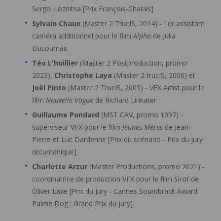
Sergei Loznitsa [Prix François-Chalais]
Sylvain Chaux
(Master 2 TrucIS, 2014) - 1er assistant
caméra additionnel pour le film
Alpha
de Julia
Ducournau
Téo L'huillier
(Master 2 Postproduction, promo
2023),
Christophe Laya
(Master 2 trucIS, 2006) et
Joël Pinto
(Master 2 TrucIS, 2005) - VFX Artist pour le
film
Nouvelle Vague
de Richard Linkater
Guillaume Pondard
(MST CAV, promo 1997) -
superviseur VFX pour le film
Jeunes Mères
de Jean-
Pierre et Luc Dardenne [Prix du scénario - Prix du jury
œcuménique]
Charlotte Arzur
(Master Productions, promo 2021) -
coordinatrice de production VFX pour le film
Sirat
de
Öliver Laxe [Prix du Jury - Cannes Soundtrack Award -
Palme Dog : Grand Prix du Jury]