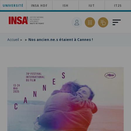
UNIVERSITÉ
ACCÉDER
INSA HDF
ISH
IUT
IT2S
AU
ALLER
MENU
AU
ACCÉDER
PRINCIPAL
CONTENU
À
PRINCIPAL
LA
RECHERCHE
Accueil
Nos ancien.ne.s étaient à Cannes !