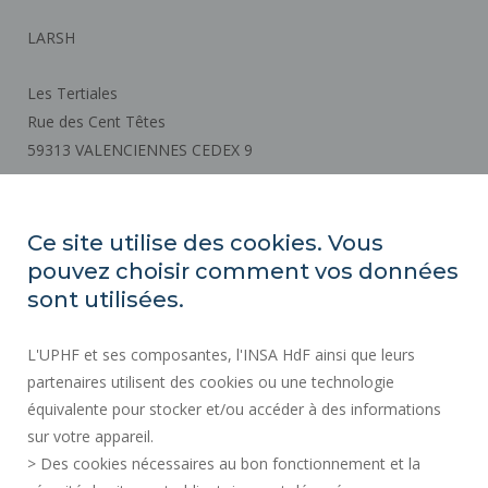
LARSH
Les Tertiales
Rue des Cent Têtes
59313 VALENCIENNES CEDEX 9
How to get there
Ce site utilise des cookies. Vous
pouvez choisir comment vos données
REGULATORY ACTS
sont utilisées.
SOCIAL MAP
L'UPHF et ses composantes, l'INSA HdF ainsi que leurs
PUBLIC PROCUREMENT
partenaires utilisent des cookies ou une technologie
CREDITS
équivalente pour stocker et/ou accéder à des informations
PRESS AREA
sur votre appareil.
LEGAL INFORMATION
> Des cookies nécessaires au bon fonctionnement et la
RECRUITMENTS