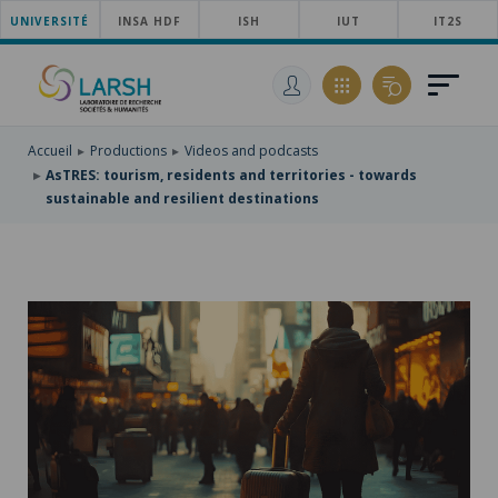
UNIVERSITÉ
SKIP
INSA HDF
ISH
IUT
IT2S
TO
SKIP
MAIN
TO
SKIP
NAVIGATION
MAIN
TO
CONTENT
SEARCH
Accueil
Productions
Videos and podcasts
AsTRES: tourism, residents and territories - towards
sustainable and resilient destinations