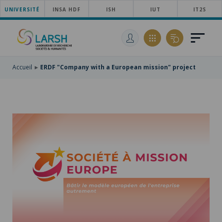
UNIVERSITÉ
SKIP
INSA HDF
ISH
IUT
IT2S
TO
SKIP
MAIN
TO
SKIP
NAVIGATION
MAIN
TO
CONTENT
SEARCH
Accueil
ERDF "Company with a European mission" project