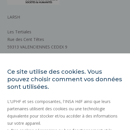
LARSH
Les Tertiales
Rue des Cent Têtes
59313 VALENCIENNES CEDEX 9
How to get there
Ce site utilise des cookies. Vous
pouvez choisir comment vos données
REGULATORY ACTS
sont utilisées.
SOCIAL MAP
L'UPHF et ses composantes, l'INSA HdF ainsi que leurs
PUBLIC PROCUREMENT
partenaires utilisent des cookies ou une technologie
CREDITS
équivalente pour stocker et/ou accéder à des informations
PRESS AREA
sur votre appareil.
LEGAL INFORMATION