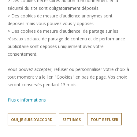
> Des cookies nécessaires au bon fonctionnement et la
RECRUITMENTS
sécurité du site sont obligatoirement déposés.
> Des cookies de mesure d'audience anonymes sont
SITE MAP
déposés mais vous pouvez vous y opposer.
PERSONAL DATA
> Des cookies de mesure d'audience, de partage sur les
ACCESSIBILITY
réseaux sociaux, de partage de contenu et de performance
COOKIE MANAGEMENT
publicitaire sont déposés uniquement avec votre
consentement.
Request for improvement
Vous pouvez accepter, refuser ou personnaliser votre choix à
tout moment via le lien "Cookies" en bas de page. Vos choix
Join us !
seront conservés pendant 13 mois.
Plus d'informations
OUI, JE SUIS D'ACCORD
SETTINGS
TOUT REFUSER
LARSH © 2026
SITE RÉALISÉ PAR