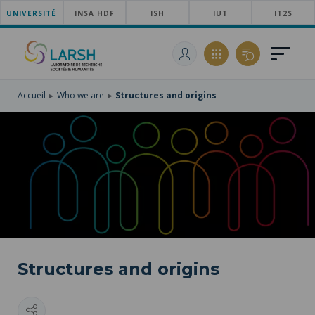
UNIVERSITÉ
SKIP
INSA HDF
ISH
IUT
IT2S
TO
SKIP
MAIN
TO
SKIP
NAVIGATION
MAIN
TO
CONTENT
SEARCH
Accueil
Who we are
Structures and origins
Structures and origins