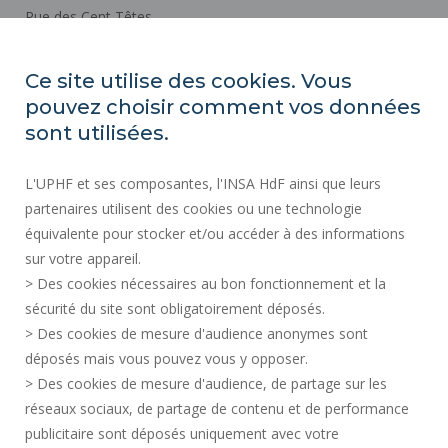
Rue des Cent Têtes
59313 VALENCIENNES CEDEX 9
Ce site utilise des cookies. Vous
pouvez choisir comment vos données
How to get there
sont utilisées.
REGULATORY ACTS
L'UPHF et ses composantes, l'INSA HdF ainsi que leurs
SOCIAL MAP
partenaires utilisent des cookies ou une technologie
PUBLIC PROCUREMENT
équivalente pour stocker et/ou accéder à des informations
sur votre appareil.
CREDITS
> Des cookies nécessaires au bon fonctionnement et la
PRESS AREA
sécurité du site sont obligatoirement déposés.
LEGAL INFORMATION
> Des cookies de mesure d'audience anonymes sont
RECRUITMENTS
déposés mais vous pouvez vous y opposer.
SITE MAP
> Des cookies de mesure d'audience, de partage sur les
réseaux sociaux, de partage de contenu et de performance
PERSONAL DATA
publicitaire sont déposés uniquement avec votre
ACCESSIBILITY