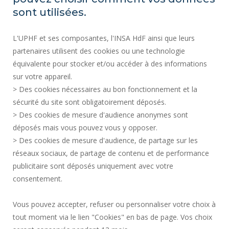
PLAN DU SITE
sont utilisées.
ACTES RÉGLEMENTAIRES
L'UPHF et ses composantes, l'INSA HdF ainsi que leurs
DONNÉES PERSONNELLES
partenaires utilisent des cookies ou une technologie
MARCHÉS PUBLICS
équivalente pour stocker et/ou accéder à des informations
MENTIONS LÉGALES
sur votre appareil.
RECRUTEMENTS
> Des cookies nécessaires au bon fonctionnement et la
CRÉDITS
sécurité du site sont obligatoirement déposés.
> Des cookies de mesure d'audience anonymes sont
ESPACE PRESSE
déposés mais vous pouvez vous y opposer.
SERVICES PUBLICS +
> Des cookies de mesure d'audience, de partage sur les
CONTACTS
réseaux sociaux, de partage de contenu et de performance
GESTION DES COOKIES
publicitaire sont déposés uniquement avec votre
consentement.
Requête d'amélioration
Vous pouvez accepter, refuser ou personnaliser votre choix à
tout moment via le lien "Cookies" en bas de page. Vos choix
Rejoignez-nous!