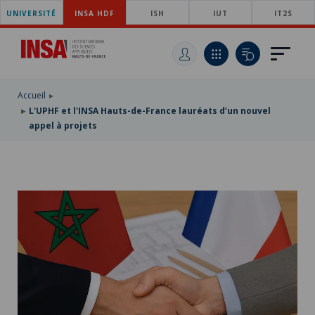
UNIVERSITÉ
ACCÉDER
INSA HDF
ISH
IUT
IT2S
AU
ALLER
MENU
AU
ACCÉDER
PRINCIPAL
CONTENU
À
PRINCIPAL
LA
RECHERCHE
Accueil
L'UPHF et l'INSA Hauts-de-France lauréats d’un nouvel
appel à projets