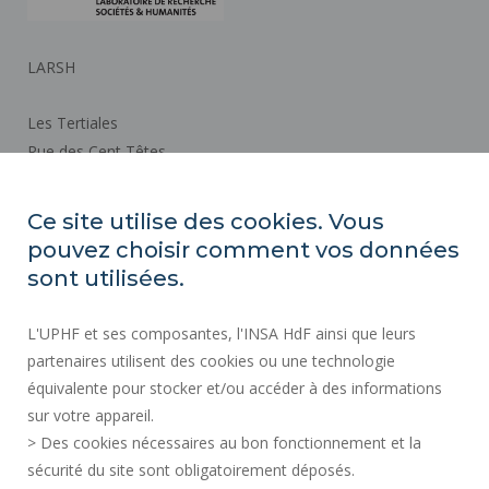
LARSH
Les Tertiales
Rue des Cent Têtes
59313 VALENCIENNES CEDEX 9
Ce site utilise des cookies. Vous
pouvez choisir comment vos données
Plan d'accès
sont utilisées.
ACTES RÉGLEMENTAIRES
L'UPHF et ses composantes, l'INSA HdF ainsi que leurs
SERVICES PUBLICS +
partenaires utilisent des cookies ou une technologie
MARCHÉS PUBLICS
équivalente pour stocker et/ou accéder à des informations
sur votre appareil.
CRÉDITS
> Des cookies nécessaires au bon fonctionnement et la
ESPACE PRESSE
sécurité du site sont obligatoirement déposés.
MENTIONS LÉGALES