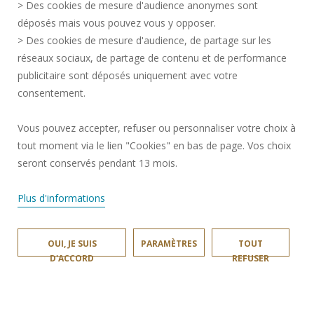
> Des cookies de mesure d'audience anonymes sont
RECRUTEMENTS
déposés mais vous pouvez vous y opposer.
PLAN DU SITE
> Des cookies de mesure d'audience, de partage sur les
réseaux sociaux, de partage de contenu et de performance
DONNÉES PERSONNELLES
publicitaire sont déposés uniquement avec votre
ACCESSIBILITÉ
consentement.
GESTION DES COOKIES
Vous pouvez accepter, refuser ou personnaliser votre choix à
tout moment via le lien "Cookies" en bas de page. Vos choix
Requête d'amélioration
seront conservés pendant 13 mois.
Rejoignez-nous!
Plus d'informations
OUI, JE SUIS
PARAMÈTRES
TOUT
D'ACCORD
REFUSER
LARSH © 2026
SITE RÉALISÉ PAR