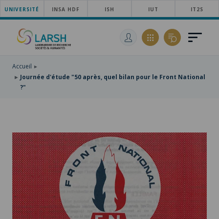
UNIVERSITÉ
ACCÉDER
INSA HDF
ISH
IUT
IT2S
AU
ALLER
MENU
AU
ACCÉDER
PRINCIPAL
CONTENU
À
PRINCIPAL
LA
RECHERCHE
Accueil
Journée d'étude "50 après, quel bilan pour le Front National
?"