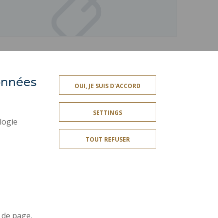
données
OUI, JE SUIS D'ACCORD
SOCIAL MAP
SETTINGS
CREDITS
logie
LEGAL INFORMATION
TOUT REFUSER
SITE MAP
ACCESSIBILITY
Join us !
r
 de page.