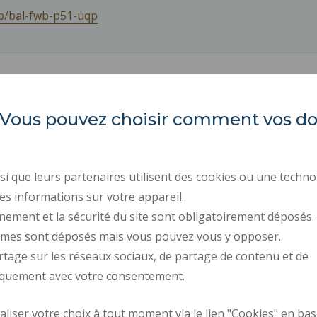
/b/bal-fwb-p51-uqp
es. Vous pouvez choisir comment vos 
LARSH
REGULATORY ACTS
PUBLIC PROCUREMENT
i que leurs partenaires utilisent des cookies ou une techno
Les Tertiales
PRESS AREA
Rue des Cent Têtes
es informations sur votre appareil.
59313 VALENCIENNES CEDEX 9
RECRUITMENTS
nement et la sécurité du site sont obligatoirement déposés.
ymes sont déposés mais vous pouvez vous y opposer.
PERSONAL DATA
rtage sur les réseaux sociaux, de partage de contenu et de
COOKIE MANAGEMENT
iquement avec votre consentement.
Request fo
iser votre choix à tout moment via le lien "Cookies" en bas