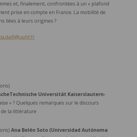
mmes et, finalement, confrontées à un « plafond
ement prise en compte en France. La mobilité de
ns liées à leurs origines ?
la.daifi@uphf.fr
ons)
scheTechnische Universität Kaiserslautern-
aise » ? Quelques remarques sur le discours
 de la littérature
ons)
Ana Belén Soto (Universidad Aut
ónoma