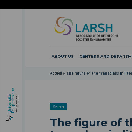
SKIP
TO
SKIP
MAIN
TO
SKIP
NAVIGATION
MAIN
TO
CONTENT
SEARCH
ABOUT US
CENTERS AND DEPARTM
Accueil
The figure of the transclass in lit
Search
The figure of 