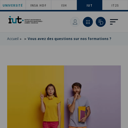
UNIVERSITÉ
ACCÉDER
INSA HDF
ISH
IUT
IT2S
AU
ALLER
MENU
AU
ACCÉDER
PRINCIPAL
CONTENU
À
PRINCIPAL
LA
RECHERCHE
Accueil
Vous avez des questions sur nos formations ?