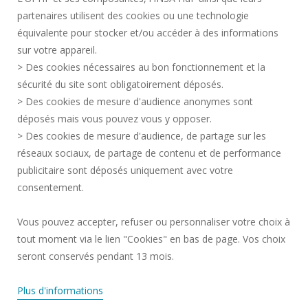
partenaires utilisent des cookies ou une technologie
MENTIONS LÉGALES
équivalente pour stocker et/ou accéder à des informations
ESPACE PRESSE
sur votre appareil.
CRÉDITS
> Des cookies nécessaires au bon fonctionnement et la
RECRUTEMENTS
sécurité du site sont obligatoirement déposés.
> Des cookies de mesure d'audience anonymes sont
PLAN DU SITE
déposés mais vous pouvez vous y opposer.
DONNÉES PERSONNELLES
> Des cookies de mesure d'audience, de partage sur les
ACCESSIBILITÉ
réseaux sociaux, de partage de contenu et de performance
GESTION DES COOKIES
publicitaire sont déposés uniquement avec votre
consentement.
Requête d'amélioration
Vous pouvez accepter, refuser ou personnaliser votre choix à
tout moment via le lien "Cookies" en bas de page. Vos choix
Rejoignez-nous!
seront conservés pendant 13 mois.
Plus d'informations