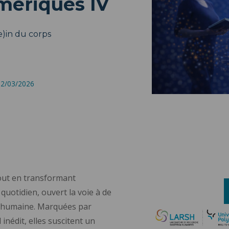
ériques IV
(e)in du corps
 12/03/2026
out en transformant
otidien, ouvert la voie à de
re humaine. Marquées par
nédit, elles suscitent un