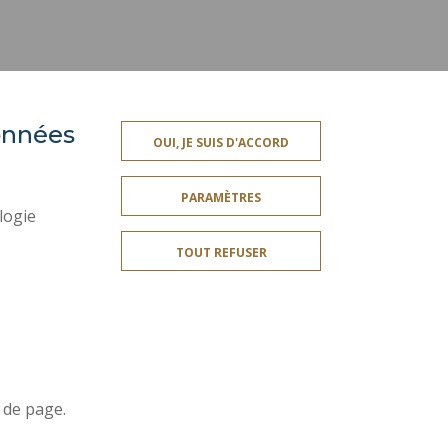
données
OUI, JE SUIS D'ACCORD
ES
SERVICES PUBLICS +
PARAMÈTRES
CRÉDITS
logie
MENTIONS LÉGALES
TOUT REFUSER
PLAN DU SITE
ES
ACCESSIBILITÉ
Rejoignez-nous!
 de page.
ation