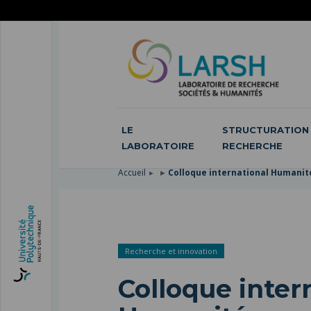
ACCÉDER
AU
ALLER
MENU
AU
ACCÉDER
PRINCIPAL
CONTENU
À
PRINCIPAL
LA
RECHERCHE
LE
STRUCTURATION 
LABORATOIRE
RECHERCHE
Accueil
Colloque international Humanit
Recherche et innovation
Colloque inter