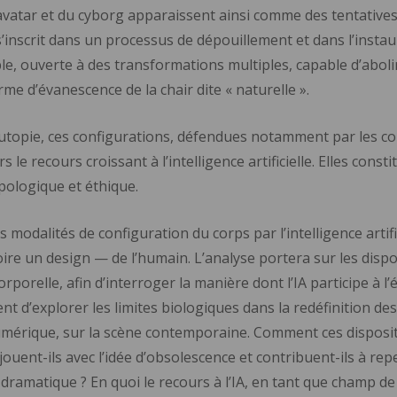
 l’avatar et du cyborg apparaissent ainsi comme des tentati
’inscrit dans un processus de dépouillement et dans l’instaur
, ouverte à des transformations multiples, capable d’abolir 
forme d’évanescence de la chair dite « naturelle ».
topie, ces configurations, défendues notamment par les co
 le recours croissant à l’intelligence artificielle. Elles con
pologique et éthique.
modalités de configuration du corps par l’intelligence artific
 un design — de l’humain. L’analyse portera sur les disposi
orporelle, afin d’interroger la manière dont l’IA participe à 
nt d’explorer les limites biologiques dans la redéfinition de
mérique, sur la scène contemporaine. Comment ces dispositi
 jouent-ils avec l’idée d’obsolescence et contribuent-ils à 
dramatique ? En quoi le recours à l’IA, en tant que champ de 