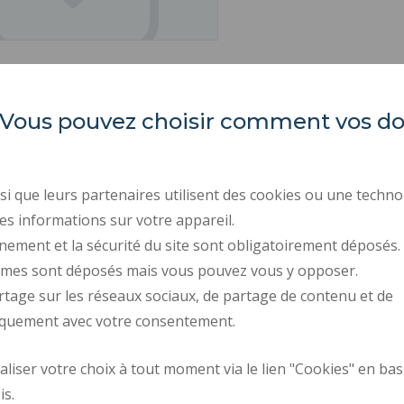
es. Vous pouvez choisir comment vos 
LARSH
ACTES RÉGLEMENTAIR
MARCHÉS PUBLICS
i que leurs partenaires utilisent des cookies ou une techno
Les Tertiales
ESPACE PRESSE
es informations sur votre appareil.
Rue des Cent Têtes
59313 VALENCIENNES CEDEX 9
nement et la sécurité du site sont obligatoirement déposés.
RECRUTEMENTS
ymes sont déposés mais vous pouvez vous y opposer.
DONNÉES PERSONNELL
rtage sur les réseaux sociaux, de partage de contenu et de
GESTION DES COOKIES
iquement avec votre consentement.
iser votre choix à tout moment via le lien "Cookies" en bas
Plan d'accès
Requête d'amélior
is.