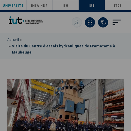
UNIVERSITÉ
ACCÉDER
INSA HDF
ISH
IUT
IT2S
AU
ALLER
MENU
AU
ACCÉDER
PRINCIPAL
CONTENU
À
PRINCIPAL
LA
RECHERCHE
Accueil
Visite du Centre d'essais hydrauliques de Framatome à
Maubeuge