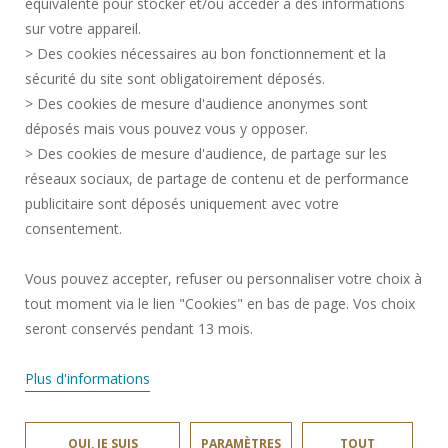
équivalente pour stocker et/ou accéder à des informations
ESPACE PRESSE
sur votre appareil.
CRÉDITS
> Des cookies nécessaires au bon fonctionnement et la
RECRUTEMENTS
sécurité du site sont obligatoirement déposés.
> Des cookies de mesure d'audience anonymes sont
PLAN DU SITE
déposés mais vous pouvez vous y opposer.
DONNÉES PERSONNELLES
> Des cookies de mesure d'audience, de partage sur les
ACCESSIBILITÉ
réseaux sociaux, de partage de contenu et de performance
GESTION DES COOKIES
publicitaire sont déposés uniquement avec votre
consentement.
Requête d'amélioration
Vous pouvez accepter, refuser ou personnaliser votre choix à
tout moment via le lien "Cookies" en bas de page. Vos choix
Rejoignez-nous!
seront conservés pendant 13 mois.
Plus d'informations
OUI, JE SUIS
PARAMÈTRES
TOUT