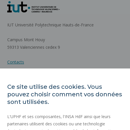
IUT Université Polytechnique Hauts-de-France
Campus Mont Houy
59313 Valenciennes cedex 9
Contacts
Plan d'accès
Ce site utilise des cookies. Vous
pouvez choisir comment vos données
ACTES RÉGLEMENTAIRES
sont utilisées.
SERVICES PUBLICS +
L'UPHF et ses composantes, l'INSA HdF ainsi que leurs
MARCHÉS PUBLICS
partenaires utilisent des cookies ou une technologie
MENTIONS LÉGALES