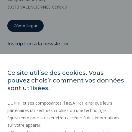
59313 VALENCIENNES Cedex 9
Cómo llegar
Inscription à la newsletter
Correo
electrónico
Ce site utilise des cookies. Vous
pouvez choisir comment vos données
ACTOS REGLAMENTARIOS
sont utilisées.
SERVICIOS PÚBLICOS +
L'UPHF et ses composantes, l'INSA HdF ainsi que leurs
CONTRATACIÓN PÚBLICA
partenaires utilisent des cookies ou une technologie
INFORMACIÓN LEGAL
équivalente pour stocker et/ou accéder à des informations
SALA DE PRENSA
sur votre appareil.
CRÉDITOS