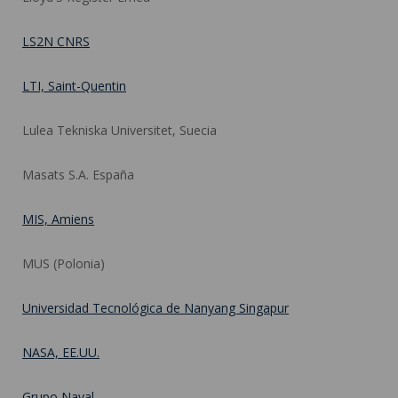
LS2N CNRS
LTI, Saint-Quentin
Lulea Tekniska Universitet, Suecia
Masats S.A. España
MIS, Amiens
MUS (Polonia)
Universidad Tecnológica de Nanyang Singapur
NASA, EE.UU.
Grupo Naval