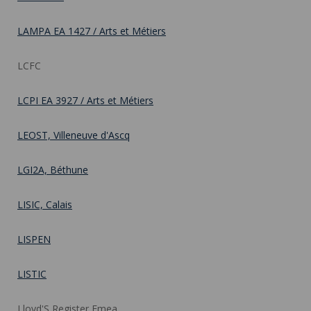
LAMPA EA 1427 / Arts et Métiers
LCFC
LCPI EA 3927 / Arts et Métiers
LEOST, Villeneuve d'Ascq
LGI2A, Béthune
LISIC, Calais
LISPEN
LISTIC
Lloyd'S Register Emea