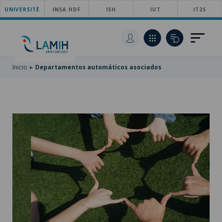
UNIVERSITÉ
SKIP
INSA HDF
ISH
IUT
IT2S
TO
PASAR
MAIN
AL
SKIP
NAVIGATION
CONTENIDO
TO
PRINCIPAL
SEARCH
Inicio
Departamentos automáticos asociados