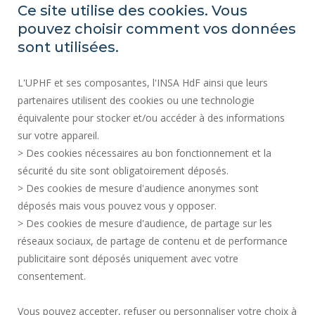
Ce site utilise des cookies. Vous
pouvez choisir comment vos données
ACTOS REGLAMENTARIOS
sont utilisées.
SERVICIOS PÚBLICOS +
L'UPHF et ses composantes, l'INSA HdF ainsi que leurs
CONTRATACIÓN PÚBLICA
partenaires utilisent des cookies ou une technologie
INFORMACIÓN LEGAL
équivalente pour stocker et/ou accéder à des informations
SALA DE PRENSA
sur votre appareil.
CRÉDITOS
> Des cookies nécessaires au bon fonctionnement et la
CONTRATACIÓN
sécurité du site sont obligatoirement déposés.
> Des cookies de mesure d'audience anonymes sont
MAPA DEL SITIO
déposés mais vous pouvez vous y opposer.
DATOS PERSONALES
> Des cookies de mesure d'audience, de partage sur les
ACCESIBILIDAD
réseaux sociaux, de partage de contenu et de performance
GESTIÓN DE COOKIES
publicitaire sont déposés uniquement avec votre
consentement.
Solicitud de mejora
Vous pouvez accepter, refuser ou personnaliser votre choix à