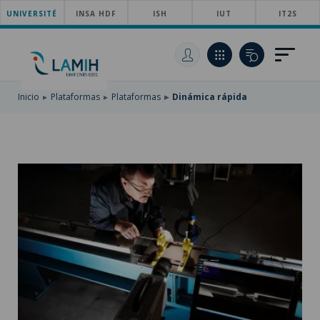
UNIVERSITÉ
SKIP
INSA HDF
ISH
IUT
IT2S
TO
PASAR
MAIN
AL
SKIP
NAVIGATION
CONTENIDO
TO
PRINCIPAL
SEARCH
Inicio
Plataformas
Plataformas
Dinámica rápida