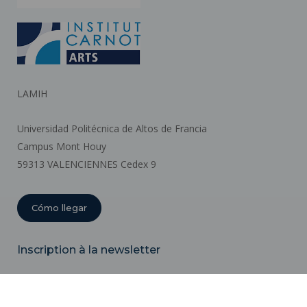
LAMIH
Universidad Politécnica de Altos de Francia
Campus Mont Houy
59313 VALENCIENNES Cedex 9
Cómo llegar
Inscription à la newsletter
Correo
electrónico