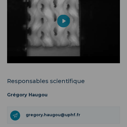
Play
Mute
Settings
Responsables scientifique
Grégory Haugou
gregory.haugou@uphf.fr