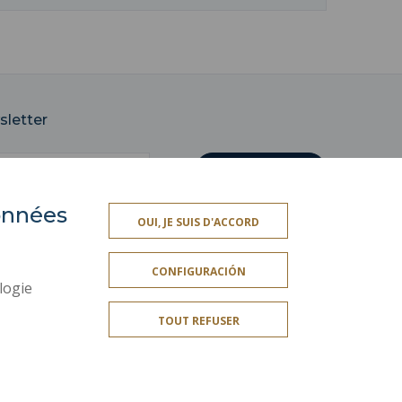
sletter
données
OUI, JE SUIS D'ACCORD
OS
SERVICIOS PÚBLICOS +
CONFIGURACIÓN
A
INFORMACIÓN LEGAL
logie
CRÉDITOS
TOUT REFUSER
MAPA DEL SITIO
ACCESIBILIDAD