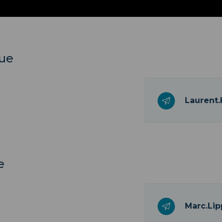
que
Laurent.
e
Marc.Lip