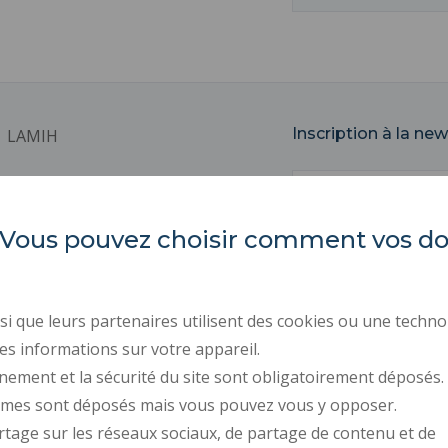
Inscription à la new
LAMIH
Correo
Universidad Politécnica de
Altos de Francia
electrónico
es. Vous pouvez choisir comment vos 
Campus Mont Houy
59313 VALENCIENNES Cedex 9
ACTOS REGLAMENTARI
CONTRATACIÓN PÚBLIC
i que leurs partenaires utilisent des cookies ou une techno
SALA DE PRENSA
es informations sur votre appareil.
nement et la sécurité du site sont obligatoirement déposés.
CONTRATACIÓN
ymes sont déposés mais vous pouvez vous y opposer.
DATOS PERSONALES
rtage sur les réseaux sociaux, de partage de contenu et de
GESTIÓN DE COOKIES