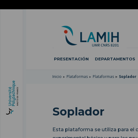
SKIP
TO
PASAR
MAIN
AL
SKIP
NAVIGATION
CONTENIDO
TO
PRINCIPAL
SEARCH
PRESENTACIÓN
DEPARTAMENTOS
Inicio
Plataformas
Plataformas
Soplador
Soplador
Esta plataforma se utiliza para el 