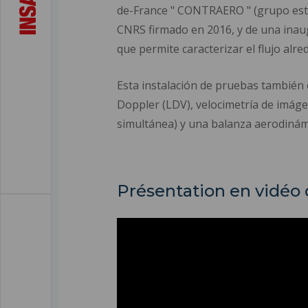
de-France " CONTRAERO " (grupo estr
CNRS firmado en 2016, y de una inaug
que permite caracterizar el flujo alr
Esta instalación de pruebas también
Doppler (LDV), velocimetría de imágen
simultánea) y una balanza aerodinám
Présentation en vidéo d