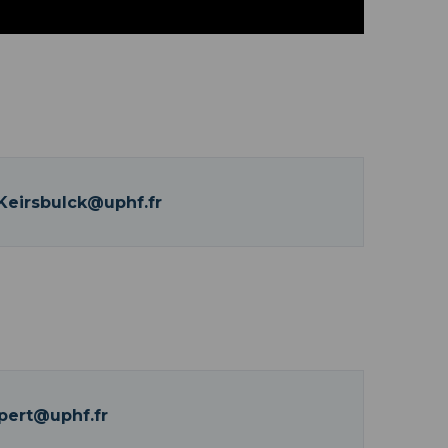
Mute
Settings
Keirsbulck@uphf.fr
pert@uphf.fr