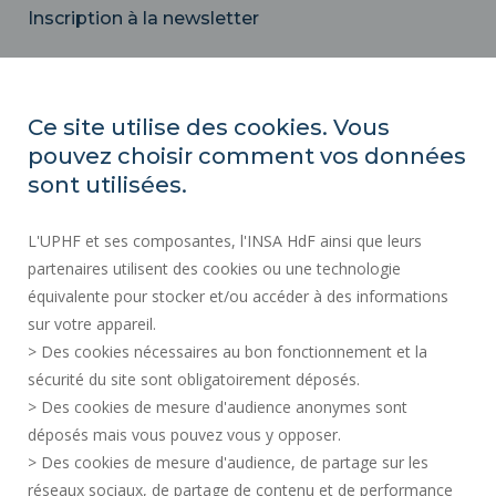
Inscription à la newsletter
Correo
electrónico
Ce site utilise des cookies. Vous
pouvez choisir comment vos données
ACTOS REGLAMENTARIOS
sont utilisées.
SERVICIOS PÚBLICOS +
L'UPHF et ses composantes, l'INSA HdF ainsi que leurs
CONTRATACIÓN PÚBLICA
partenaires utilisent des cookies ou une technologie
INFORMACIÓN LEGAL
équivalente pour stocker et/ou accéder à des informations
SALA DE PRENSA
sur votre appareil.
CRÉDITOS
> Des cookies nécessaires au bon fonctionnement et la
CONTRATACIÓN
sécurité du site sont obligatoirement déposés.
> Des cookies de mesure d'audience anonymes sont
MAPA DEL SITIO
déposés mais vous pouvez vous y opposer.
DATOS PERSONALES
> Des cookies de mesure d'audience, de partage sur les
ACCESIBILIDAD
réseaux sociaux, de partage de contenu et de performance