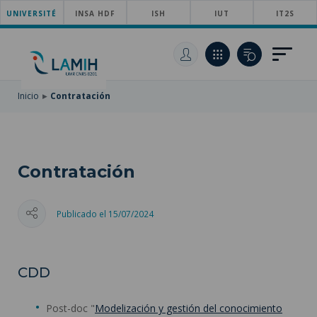
UNIVERSITÉ
SKIP
INSA HDF
ISH
IUT
IT2S
TO
PASAR
MAIN
AL
SKIP
NAVIGATION
CONTENIDO
TO
PRINCIPAL
SEARCH
Inicio
Contratación
Contratación
Publicado el 15/07/2024
CDD
Post-doc "
Modelización y gestión del conocimiento