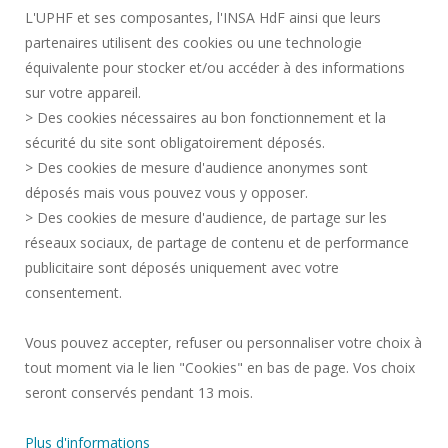
L'UPHF et ses composantes, l'INSA HdF ainsi que leurs
CONTRATACIÓN PÚBLICA
partenaires utilisent des cookies ou une technologie
INFORMACIÓN LEGAL
équivalente pour stocker et/ou accéder à des informations
SALA DE PRENSA
sur votre appareil.
CRÉDITOS
> Des cookies nécessaires au bon fonctionnement et la
CONTRATACIÓN
sécurité du site sont obligatoirement déposés.
> Des cookies de mesure d'audience anonymes sont
MAPA DEL SITIO
déposés mais vous pouvez vous y opposer.
DATOS PERSONALES
> Des cookies de mesure d'audience, de partage sur les
ACCESIBILIDAD
réseaux sociaux, de partage de contenu et de performance
GESTIÓN DE COOKIES
publicitaire sont déposés uniquement avec votre
consentement.
Solicitud de mejora
Vous pouvez accepter, refuser ou personnaliser votre choix à
tout moment via le lien "Cookies" en bas de page. Vos choix
¡Únete a nosotros!
seront conservés pendant 13 mois.
Plus d'informations