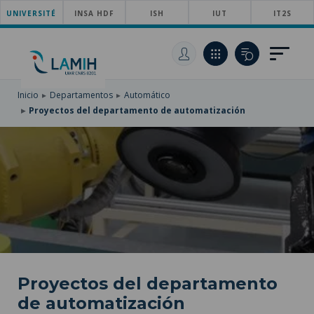
UNIVERSITÉ
SKIP
INSA HDF
ISH
IUT
IT2S
TO
PASAR
MAIN
AL
SKIP
NAVIGATION
CONTENIDO
TO
PRINCIPAL
SEARCH
Inicio
Departamentos
Automático
Proyectos del departamento de automatización
Proyectos del departamento
de automatización