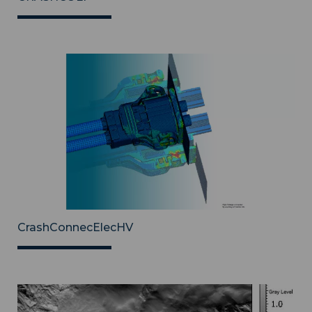
CrashConnecElecHV