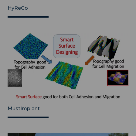
HyReCo
MustImplant