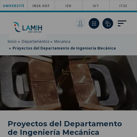
UNIVERSITÉ
SKIP
INSA HDF
ISH
IUT
IT2S
TO
PASAR
MAIN
AL
SKIP
NAVIGATION
CONTENIDO
TO
PRINCIPAL
SEARCH
Inicio
Departamentos
Mecanica
Proyectos del Departamento de Ingeniería Mecánica
Proyectos del Departamento
de Ingeniería Mecánica