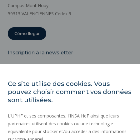
Campus Mont Houy
59313 VALENCIENNES Cedex 9
Cómo llegar
Inscription à la newsletter
Correo
electrónico
Ce site utilise des cookies. Vous
pouvez choisir comment vos données
ACTOS REGLAMENTARIOS
sont utilisées.
SERVICIOS PÚBLICOS +
L'UPHF et ses composantes, l'INSA HdF ainsi que leurs
CONTRATACIÓN PÚBLICA
partenaires utilisent des cookies ou une technologie
INFORMACIÓN LEGAL
équivalente pour stocker et/ou accéder à des informations
SALA DE PRENSA
sur votre appareil.