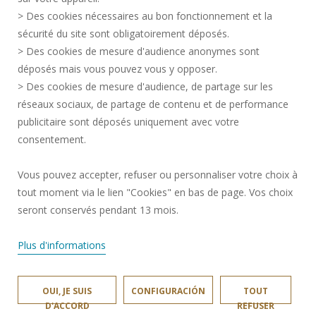
CRÉDITOS
> Des cookies nécessaires au bon fonctionnement et la
CONTRATACIÓN
sécurité du site sont obligatoirement déposés.
> Des cookies de mesure d'audience anonymes sont
MAPA DEL SITIO
déposés mais vous pouvez vous y opposer.
DATOS PERSONALES
> Des cookies de mesure d'audience, de partage sur les
ACCESIBILIDAD
réseaux sociaux, de partage de contenu et de performance
GESTIÓN DE COOKIES
publicitaire sont déposés uniquement avec votre
consentement.
Solicitud de mejora
Vous pouvez accepter, refuser ou personnaliser votre choix à
tout moment via le lien "Cookies" en bas de page. Vos choix
¡Únete a nosotros!
seront conservés pendant 13 mois.
Plus d'informations
OUI, JE SUIS
CONFIGURACIÓN
TOUT
LAMIH © 2024
D'ACCORD
REFUSER