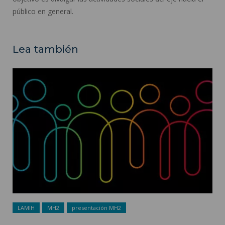
público en general.
Lea también
Presentación ">
LAMIH
MH2
presentación MH2