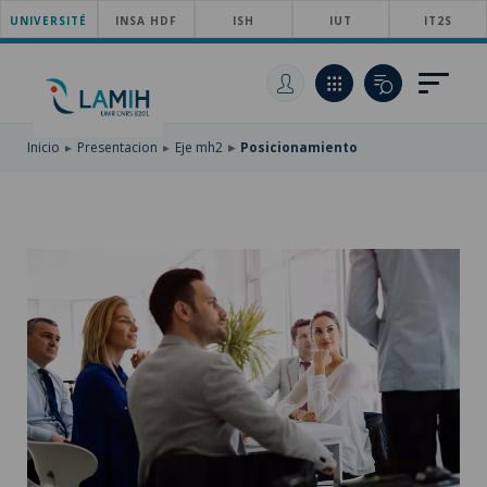
UNIVERSITÉ
SKIP
INSA HDF
ISH
IUT
IT2S
TO
PASAR
MAIN
AL
SKIP
NAVIGATION
CONTENIDO
TO
PRINCIPAL
SEARCH
Inicio
Presentacion
Eje mh2
Posicionamiento