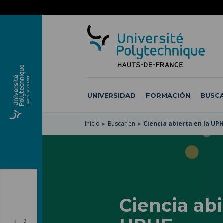
SKIP
TO
PASAR
MAIN
AL
SKIP
NAVIGATION
CONTENIDO
TO
PRINCIPAL
SEARCH
UNIVERSIDAD
FORMACIÓN
BUSCA
Inicio
Buscar en
Ciencia abierta en la UP
Ciencia abi