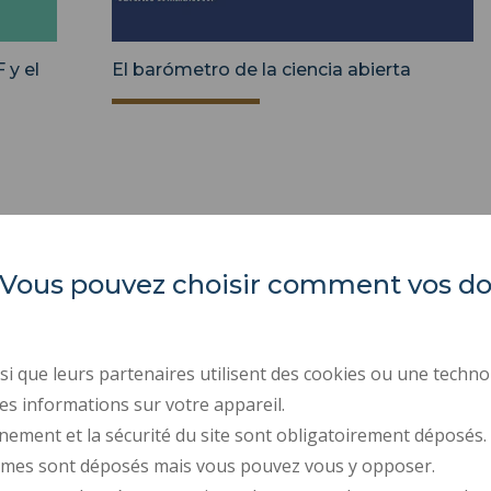
 y el
El barómetro de la ciencia abierta
es. Vous pouvez choisir comment vos 
Universidad Politécnica de
ACTOS REGLAMENTARI
Altos de Francia
CONTRATACIÓN PÚBLIC
CONTRATACIÓN
Campus Mont Houy
i que leurs partenaires utilisent des cookies ou une techno
. 59313 Valenciennes cedex 9
INFORMACIÓN LEGAL
es informations sur votre appareil.
. Tel : 03 27 51 12 34
nement et la sécurité du site sont obligatoirement déposés.
DATOS PERSONALES
ymes sont déposés mais vous pouvez vous y opposer.
CRÉDITOS