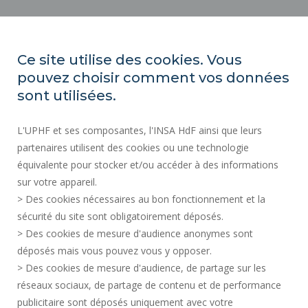
ACTOS REGLAMENTARIOS
SALA DE PRENSA
Ce site utilise des cookies. Vous
CONTRATACIÓN PÚBLICA
pouvez choisir comment vos données
MAPA DEL SITIO
sont utilisées.
CONTRATACIÓN
L'UPHF et ses composantes, l'INSA HdF ainsi que leurs
ACCESIBILIDAD
partenaires utilisent des cookies ou une technologie
INFORMACIÓN LEGAL
équivalente pour stocker et/ou accéder à des informations
CONTACTOS
sur votre appareil.
DATOS PERSONALES
> Des cookies nécessaires au bon fonctionnement et la
SERVICIOS PÚBLICOS +
sécurité du site sont obligatoirement déposés.
> Des cookies de mesure d'audience anonymes sont
CRÉDITOS
déposés mais vous pouvez vous y opposer.
DOY MI OPINIÓN
> Des cookies de mesure d'audience, de partage sur les
ACCESIBILIDAD: NO CONFORME
réseaux sociaux, de partage de contenu et de performance
GESTIÓN DE COOKIES
publicitaire sont déposés uniquement avec votre