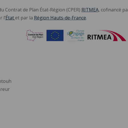
 du Contrat de Plan État-Région (CPER)
RITMEA
, cofinancé par
r l’
État
et par la
Région Hauts-de-France
.
entouh
nreur