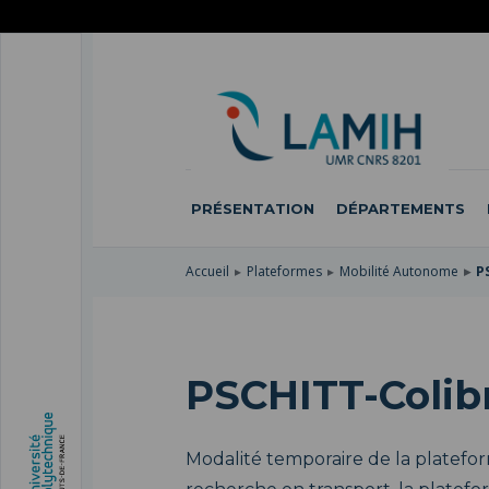
ACCÉDER
AU
ALLER
MENU
AU
ACCÉDER
PRINCIPAL
CONTENU
À
PRINCIPAL
LA
RECHERCHE
PRÉSENTATION
DÉPARTEMENTS
Accueil
Plateformes
Mobilité Autonome
P
PSCHITT-Colibr
Modalité temporaire de la platef