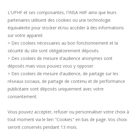
SERVICES PUBLICS +
L'UPHF et ses composantes, l'INSA HdF ainsi que leurs
MARCHÉS PUBLICS
partenaires utilisent des cookies ou une technologie
MENTIONS LÉGALES
équivalente pour stocker et/ou accéder à des informations
ESPACE PRESSE
sur votre appareil.
CRÉDITS
> Des cookies nécessaires au bon fonctionnement et la
RECRUTEMENTS
sécurité du site sont obligatoirement déposés.
> Des cookies de mesure d'audience anonymes sont
PLAN DU SITE
déposés mais vous pouvez vous y opposer.
DONNÉES PERSONNELLES
> Des cookies de mesure d'audience, de partage sur les
ACCESSIBILITÉ
réseaux sociaux, de partage de contenu et de performance
GESTION DES COOKIES
publicitaire sont déposés uniquement avec votre
consentement.
Requête d'amélioration
Vous pouvez accepter, refuser ou personnaliser votre choix à
tout moment via le lien "Cookies" en bas de page. Vos choix
Rejoignez-nous!
seront conservés pendant 13 mois.