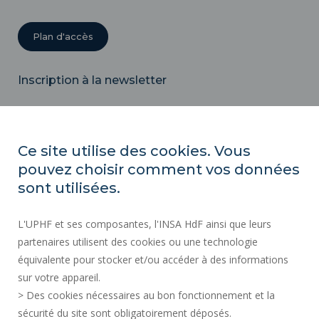
Plan d'accès
Inscription à la newsletter
Email
Ce site utilise des cookies. Vous
pouvez choisir comment vos données
ACTES RÉGLEMENTAIRES
sont utilisées.
SERVICES PUBLICS +
L'UPHF et ses composantes, l'INSA HdF ainsi que leurs
MARCHÉS PUBLICS
partenaires utilisent des cookies ou une technologie
MENTIONS LÉGALES
équivalente pour stocker et/ou accéder à des informations
ESPACE PRESSE
sur votre appareil.
CRÉDITS
> Des cookies nécessaires au bon fonctionnement et la
RECRUTEMENTS
sécurité du site sont obligatoirement déposés.