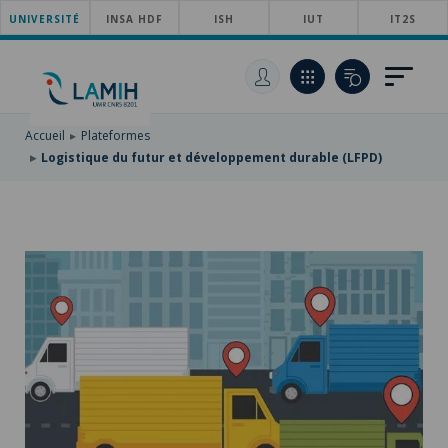
UNIVERSITÉ
ACCÉDER
INSA HDF
ISH
IUT
IT2S
AU
ALLER
MENU
AU
ACCÉDER
PRINCIPAL
CONTENU
À
PRINCIPAL
LA
RECHERCHE
Accueil
Plateformes
Logistique du futur et développement durable (LFPD)