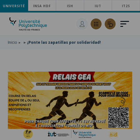
UNIVERSITÉ
SKIP
INSA HDF
ISH
IUT
IT2S
TO
PASAR
MAIN
AL
SKIP
NAVIGATION
CONTENIDO
TO
PRINCIPAL
SEARCH
Inicio
¡Ponte las zapatillas por solidaridad!