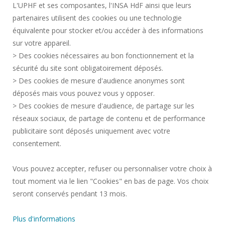
L'UPHF et ses composantes, l'INSA HdF ainsi que leurs
ACCESIBILIDAD
partenaires utilisent des cookies ou une technologie
INFORMACIÓN LEGAL
équivalente pour stocker et/ou accéder à des informations
CONTACTOS
sur votre appareil.
DATOS PERSONALES
> Des cookies nécessaires au bon fonctionnement et la
SERVICIOS PÚBLICOS +
sécurité du site sont obligatoirement déposés.
> Des cookies de mesure d'audience anonymes sont
CRÉDITOS
déposés mais vous pouvez vous y opposer.
DOY MI OPINIÓN
> Des cookies de mesure d'audience, de partage sur les
ACCESIBILIDAD: NO CONFORME
réseaux sociaux, de partage de contenu et de performance
GESTIÓN DE COOKIES
publicitaire sont déposés uniquement avec votre
consentement.
Solicitud de mejora
Vous pouvez accepter, refuser ou personnaliser votre choix à
tout moment via le lien "Cookies" en bas de page. Vos choix
¡Únete a nosotros!
seront conservés pendant 13 mois.
Plus d'informations