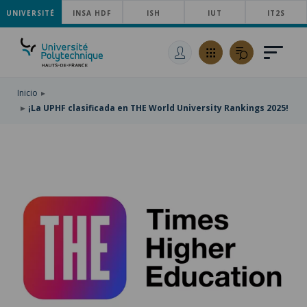
UNIVERSITÉ
SKIP
INSA HDF
ISH
IUT
IT2S
TO
PASAR
MAIN
AL
SKIP
NAVIGATION
CONTENIDO
TO
PRINCIPAL
SEARCH
Inicio
¡La UPHF clasificada en THE World University Rankings 2025!