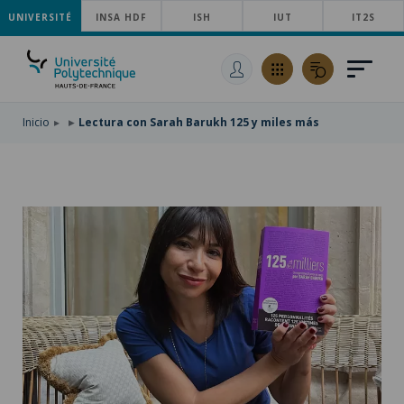
UNIVERSITÉ
SKIP
INSA HDF
ISH
IUT
IT2S
TO
PASAR
MAIN
AL
SKIP
NAVIGATION
CONTENIDO
TO
PRINCIPAL
SEARCH
Inicio
Lectura con Sarah Barukh 125 y miles más