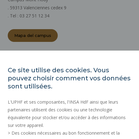
. 59313 Valenciennes cedex 9
. Tel : 03 27 51 12 34
Mapa del campus
ACTOS REGLAMENTARIOS
SALA DE PRENSA
Ce site utilise des cookies. Vous
CONTRATACIÓN PÚBLICA
pouvez choisir comment vos données
MAPA DEL SITIO
sont utilisées.
CONTRATACIÓN
L'UPHF et ses composantes, l'INSA HdF ainsi que leurs
ACCESIBILIDAD
partenaires utilisent des cookies ou une technologie
INFORMACIÓN LEGAL
équivalente pour stocker et/ou accéder à des informations
CONTACTOS
sur votre appareil.
DATOS PERSONALES
> Des cookies nécessaires au bon fonctionnement et la