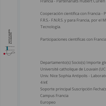
Francia - Partenariats Hubert Curien
Cooperación científica con Francia 
F.R.S.- F.N.R.S. y para Francia, por e
Tecnología.
Participaciones científicas con Franci
Departamento(s) Socio(s) Importe g
Université catholique de Louvain (UC
Univ. Nice Sophia Antipolis - Labora
4 k€
Soporte principal Suscripción Fecha(s
Campus Francia
Europeo