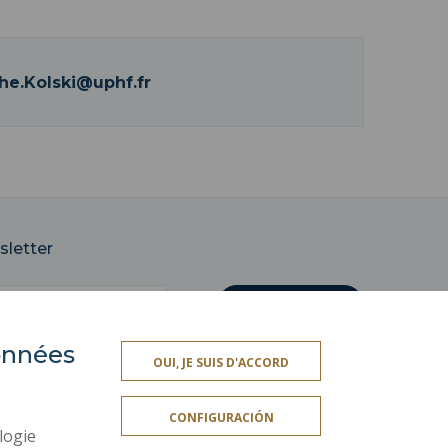
he.Kolski@uphf.fr
sletter
données
OUI, JE SUIS D'ACCORD
OS
SERVICIOS PÚBLICOS +
CONFIGURACIÓN
A
INFORMACIÓN LEGAL
logie