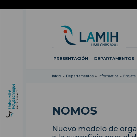
SKIP
TO
PASAR
MAIN
AL
SKIP
NAVIGATION
CONTENIDO
TO
PRINCIPAL
SEARCH
PRESENTACIÓN
DEPARTAMENTOS
Inicio
Departamentos
Informatica
Projets
NOMOS
Nuevo modelo de organ