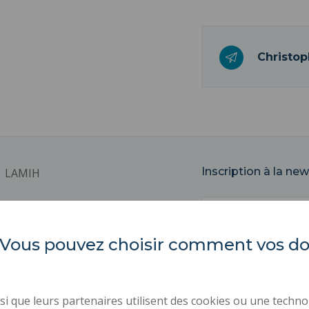
Christop
Inscription à la new
LAMIH
Correo
Universidad Politécnica de
Altos de Francia
electrónico
es. Vous pouvez choisir comment vos 
Campus Mont Houy
59313 VALENCIENNES Cedex 9
ACTOS REGLAMENTARI
CONTRATACIÓN PÚBLIC
i que leurs partenaires utilisent des cookies ou une techno