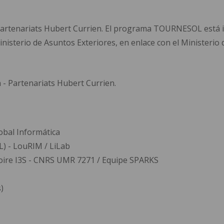
- Partenariats Hubert Currien. El programa TOURNESOL está 
l Ministerio de Asuntos Exteriores, en enlace con el Ministeri
a - Partenariats Hubert Currien.
lobal
Informática
L) - LouRIM / LiLab
toire I3S - CNRS UMR 7271 / Equipe SPARKS
)