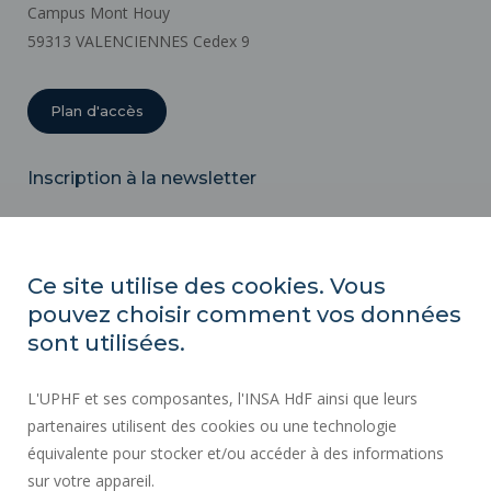
Campus Mont Houy
59313 VALENCIENNES Cedex 9
Plan d'accès
Inscription à la newsletter
Email
Ce site utilise des cookies. Vous
pouvez choisir comment vos données
ACTES RÉGLEMENTAIRES
sont utilisées.
SERVICES PUBLICS +
L'UPHF et ses composantes, l'INSA HdF ainsi que leurs
MARCHÉS PUBLICS
partenaires utilisent des cookies ou une technologie
MENTIONS LÉGALES
équivalente pour stocker et/ou accéder à des informations
ESPACE PRESSE
sur votre appareil.