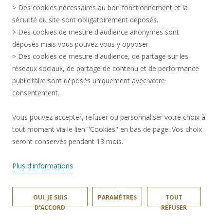
CRÉDITS
> Des cookies nécessaires au bon fonctionnement et la
RECRUTEMENTS
sécurité du site sont obligatoirement déposés.
> Des cookies de mesure d'audience anonymes sont
PLAN DU SITE
déposés mais vous pouvez vous y opposer.
DONNÉES PERSONNELLES
> Des cookies de mesure d'audience, de partage sur les
ACCESSIBILITÉ
réseaux sociaux, de partage de contenu et de performance
GESTION DES COOKIES
publicitaire sont déposés uniquement avec votre
consentement.
Requête d'amélioration
Vous pouvez accepter, refuser ou personnaliser votre choix à
tout moment via le lien "Cookies" en bas de page. Vos choix
Rejoignez-nous!
seront conservés pendant 13 mois.
Plus d'informations
OUI, JE SUIS
PARAMÈTRES
TOUT
LAMIH © 2024
D'ACCORD
REFUSER