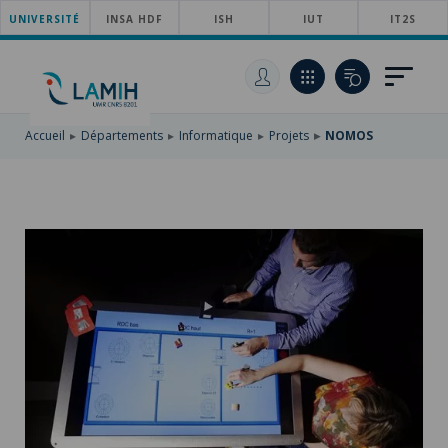
UNIVERSITÉ
ACCÉDER
INSA HDF
ISH
IUT
IT2S
AU
ALLER
MENU
AU
ACCÉDER
PRINCIPAL
CONTENU
À
PRINCIPAL
LA
RECHERCHE
Accueil
Départements
Informatique
Projets
NOMOS