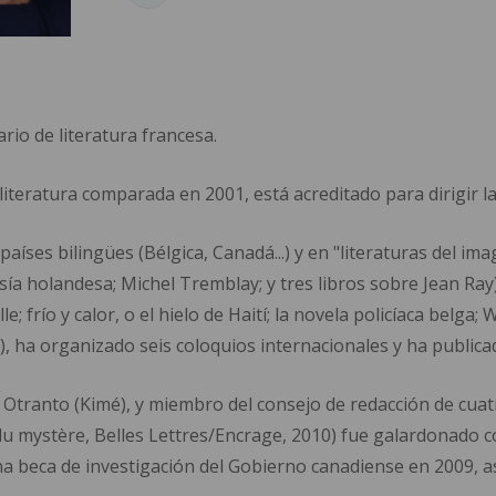
rio de literatura francesa.
teratura comparada en 2001, está acreditado para dirigir la 
 países bilingües (Bélgica, Canadá...) y en "literaturas del ima
asía holandesa; Michel Tremblay; y tres libros sobre Jean Ray)
le; frío y calor, o el hielo de Haití; la novela policíaca bel
...), ha organizado seis coloquios internacionales y ha publica
al Otranto (Kimé), y miembro del consejo de redacción de cuat
du mystère, Belles Lettres/Encrage, 2010) fue galardonado co
na beca de investigación del Gobierno canadiense en 2009, a