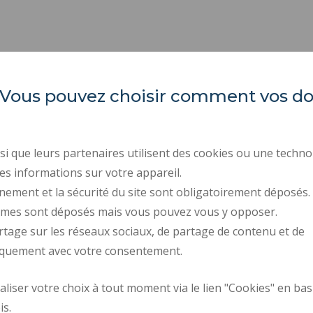
es. Vous pouvez choisir comment vos 
Universidad Politécnica de
ACTOS REGLAMENTARI
Altos de Francia
CONTRATACIÓN PÚBLIC
CONTRATACIÓN
Campus Mont Houy
i que leurs partenaires utilisent des cookies ou une techno
. 59313 Valenciennes cedex 9
INFORMACIÓN LEGAL
es informations sur votre appareil.
. Tel : 03 27 51 12 34
nement et la sécurité du site sont obligatoirement déposés.
DATOS PERSONALES
ymes sont déposés mais vous pouvez vous y opposer.
CRÉDITOS
rtage sur les réseaux sociaux, de partage de contenu et de
ACCESIBILIDAD: NO C
iquement avec votre consentement.
iser votre choix à tout moment via le lien "Cookies" en bas
Mapa del campus
Solicitud de mejor
is.