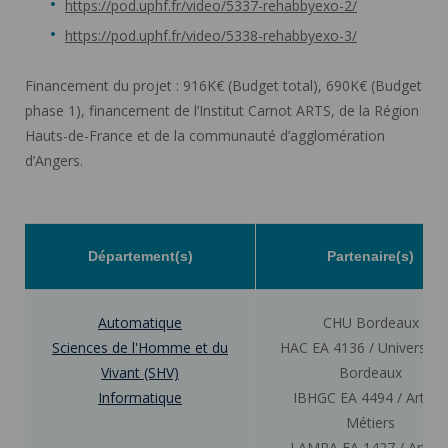
https://pod.uphf.fr/video/5337-rehabbyexo-2/
https://pod.uphf.fr/video/5338-rehabbyexo-3/
Financement du projet : 916K€ (Budget total), 690K€ (Budget
phase 1), financement de l’Institut Carnot ARTS, de la Région
Hauts-de-France et de la communauté d’agglomération
d’Angers.
Département(s)
Partenaire(s)
Automatique
CHU Bordeaux
Sciences de l'Homme et du
HAC EA 4136 / Université
Vivant (SHV)
Bordeaux
Informatique
IBHGC EA 4494 / Arts e
Métiers
LAMPA EA 1427 / Arts e