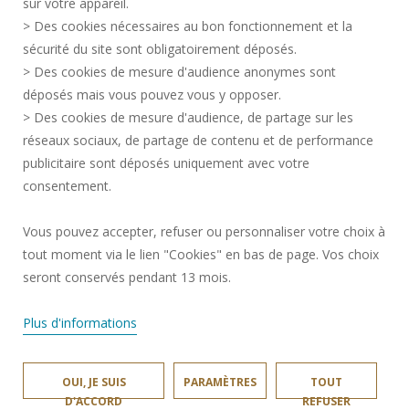
sur votre appareil.
CRÉDITS
> Des cookies nécessaires au bon fonctionnement et la
RECRUTEMENTS
sécurité du site sont obligatoirement déposés.
> Des cookies de mesure d'audience anonymes sont
PLAN DU SITE
déposés mais vous pouvez vous y opposer.
DONNÉES PERSONNELLES
> Des cookies de mesure d'audience, de partage sur les
ACCESSIBILITÉ
réseaux sociaux, de partage de contenu et de performance
GESTION DES COOKIES
publicitaire sont déposés uniquement avec votre
consentement.
Requête d'amélioration
Vous pouvez accepter, refuser ou personnaliser votre choix à
tout moment via le lien "Cookies" en bas de page. Vos choix
Rejoignez-nous!
seront conservés pendant 13 mois.
Plus d'informations
OUI, JE SUIS
PARAMÈTRES
TOUT
LAMIH © 2024
D'ACCORD
REFUSER