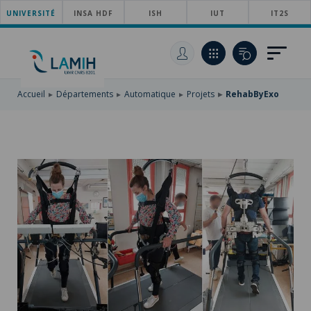
UNIVERSITÉ
ACCÉDER
INSA HDF
ISH
IUT
IT2S
AU
ALLER
MENU
AU
ACCÉDER
PRINCIPAL
CONTENU
À
PRINCIPAL
LA
RECHERCHE
Accueil
Départements
Automatique
Projets
RehabByExo