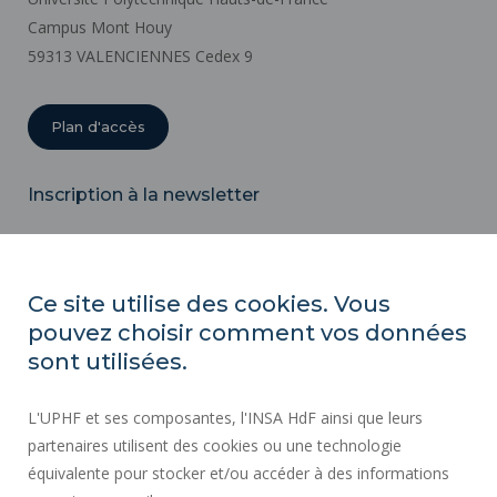
Campus Mont Houy
59313 VALENCIENNES Cedex 9
Plan d'accès
Inscription à la newsletter
Email
Ce site utilise des cookies. Vous
pouvez choisir comment vos données
ACTES RÉGLEMENTAIRES
sont utilisées.
SERVICES PUBLICS +
L'UPHF et ses composantes, l'INSA HdF ainsi que leurs
MARCHÉS PUBLICS
partenaires utilisent des cookies ou une technologie
MENTIONS LÉGALES
équivalente pour stocker et/ou accéder à des informations
ESPACE PRESSE