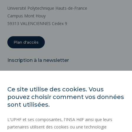
Université Polytechnique Hauts-de-France
Campus Mont Houy
59313 VALENCIENNES Cedex 9
Plan d'accès
Inscription à la newsletter
Email
Ce site utilise des cookies. Vous
pouvez choisir comment vos données
ACTES RÉGLEMENTAIRES
sont utilisées.
SERVICES PUBLICS +
L'UPHF et ses composantes, l'INSA HdF ainsi que leurs
MARCHÉS PUBLICS
partenaires utilisent des cookies ou une technologie
MENTIONS LÉGALES