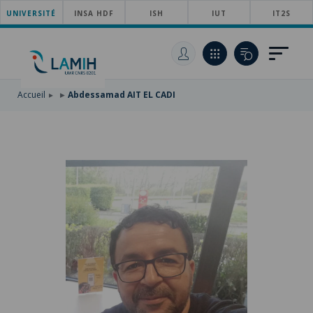
UNIVERSITÉ
ACCÉDER
INSA HDF
ISH
IUT
IT2S
AU
ALLER
MENU
AU
ACCÉDER
PRINCIPAL
CONTENU
À
PRINCIPAL
LA
RECHERCHE
Accueil
Abdessamad AIT EL CADI