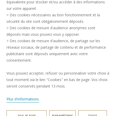
équivalente pour stocker et/ou accéder à des informations
ESPACE PRESSE
sur votre appareil.
CRÉDITS
> Des cookies nécessaires au bon fonctionnement et la
RECRUTEMENTS
sécurité du site sont obligatoirement déposés.
> Des cookies de mesure d'audience anonymes sont
PLAN DU SITE
déposés mais vous pouvez vous y opposer.
DONNÉES PERSONNELLES
> Des cookies de mesure d'audience, de partage sur les
ACCESSIBILITÉ
réseaux sociaux, de partage de contenu et de performance
GESTION DES COOKIES
publicitaire sont déposés uniquement avec votre
consentement.
Requête d'amélioration
Vous pouvez accepter, refuser ou personnaliser votre choix à
tout moment via le lien "Cookies" en bas de page. Vos choix
Rejoignez-nous!
seront conservés pendant 13 mois.
Plus d'informations
OUI, JE SUIS
PARAMÈTRES
TOUT