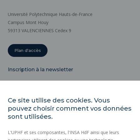
Université Polytechnique Hauts-de-France
Campus Mont Houy
59313 VALENCIENNES Cedex 9
Plan d'accès
Inscription à la newsletter
Email
Ce site utilise des cookies. Vous
pouvez choisir comment vos données
ACTES RÉGLEMENTAIRES
sont utilisées.
SERVICES PUBLICS +
L'UPHF et ses composantes, l'INSA HdF ainsi que leurs
MARCHÉS PUBLICS