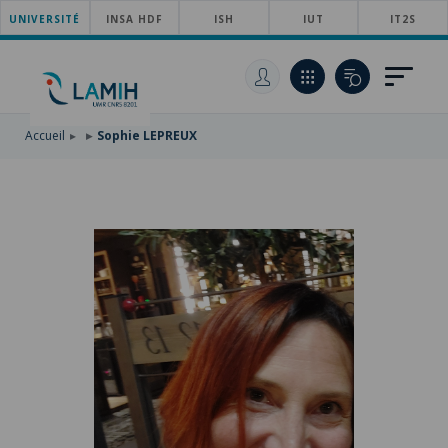
UNIVERSITÉ
ACCÉDER
INSA HDF
ISH
IUT
IT2S
AU
ALLER
MENU
AU
ACCÉDER
PRINCIPAL
CONTENU
À
PRINCIPAL
LA
RECHERCHE
Accueil
Sophie LEPREUX