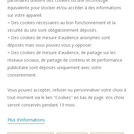
partenaires utilisent des cookies ou une technologie
MENTIONS LÉGALES
équivalente pour stocker et/ou accéder à des informations
ESPACE PRESSE
sur votre appareil.
CRÉDITS
> Des cookies nécessaires au bon fonctionnement et la
RECRUTEMENTS
sécurité du site sont obligatoirement déposés.
> Des cookies de mesure d'audience anonymes sont
PLAN DU SITE
déposés mais vous pouvez vous y opposer.
DONNÉES PERSONNELLES
> Des cookies de mesure d'audience, de partage sur les
ACCESSIBILITÉ
réseaux sociaux, de partage de contenu et de performance
GESTION DES COOKIES
publicitaire sont déposés uniquement avec votre
consentement.
Requête d'amélioration
Vous pouvez accepter, refuser ou personnaliser votre choix à
tout moment via le lien "Cookies" en bas de page. Vos choix
Rejoignez-nous!
seront conservés pendant 13 mois.
Plus d'informations