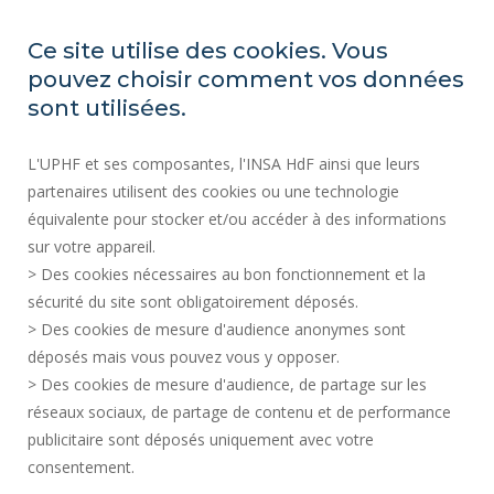
Ce site utilise des cookies. Vous
pouvez choisir comment vos données
ACTES RÉGLEMENTAIRES
sont utilisées.
SERVICES PUBLICS +
L'UPHF et ses composantes, l'INSA HdF ainsi que leurs
MARCHÉS PUBLICS
partenaires utilisent des cookies ou une technologie
MENTIONS LÉGALES
équivalente pour stocker et/ou accéder à des informations
ESPACE PRESSE
sur votre appareil.
CRÉDITS
> Des cookies nécessaires au bon fonctionnement et la
RECRUTEMENTS
sécurité du site sont obligatoirement déposés.
> Des cookies de mesure d'audience anonymes sont
PLAN DU SITE
déposés mais vous pouvez vous y opposer.
DONNÉES PERSONNELLES
> Des cookies de mesure d'audience, de partage sur les
ACCESSIBILITÉ
réseaux sociaux, de partage de contenu et de performance
GESTION DES COOKIES
publicitaire sont déposés uniquement avec votre
consentement.