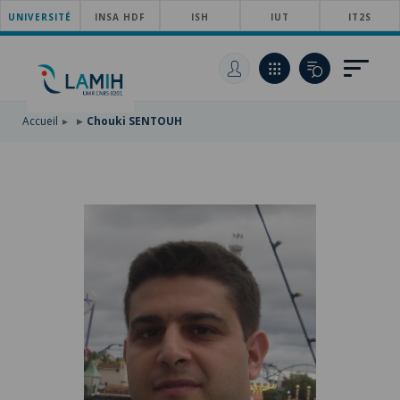
UNIVERSITÉ
ACCÉDER
INSA HDF
ISH
IUT
IT2S
AU
ALLER
MENU
AU
ACCÉDER
PRINCIPAL
CONTENU
À
PRINCIPAL
LA
RECHERCHE
Accueil
Chouki SENTOUH