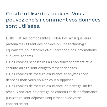
INSA Hauts-de-France
Ce site utilise des cookies. Vous
pouvez choisir comment vos données
Campus Mont Houy
sont utilisées.
59313 Valenciennes cedex 9
Tél. : 03 27 51 12 34
L'UPHF et ses composantes, l'INSA HdF ainsi que leurs
partenaires utilisent des cookies ou une technologie
Plan d'accès
équivalente pour stocker et/ou accéder à des informations
sur votre appareil.
> Des cookies nécessaires au bon fonctionnement et la
PRESS AREA
sécurité du site sont obligatoirement déposés.
ACCESSIBILITY
> Des cookies de mesure d'audience anonymes sont
SERVICES PUBLICS +
déposés mais vous pouvez vous y opposer.
PERSONAL DATA
> Des cookies de mesure d'audience, de partage sur les
TERMS OF USE
réseaux sociaux, de partage de contenu et de performance
publicitaire sont déposés uniquement avec votre
CREDITS
consentement.
COOKIE MANAGEMENT