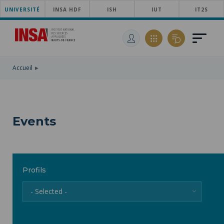
UNIVERSITÉ
SKIP
INSA HDF
ISH
IUT
IT2S
TO
SKIP
MAIN
TO
SKIP
NAVIGATION
MAIN
TO
CONTENT
SEARCH
Accueil
Events
Profils
- Selected -