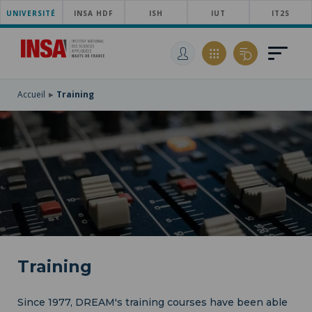
UNIVERSITÉ
SKIP
INSA HDF
ISH
IUT
IT2S
TO
SKIP
MAIN
TO
SKIP
NAVIGATION
MAIN
TO
CONTENT
SEARCH
Accueil
Training
Training
Since 1977, DREAM's training courses have been able