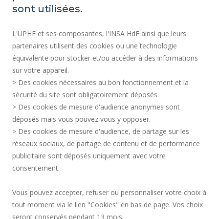
sont utilisées.
59313 Valenciennes cedex 9
Tél. : 03 27 51 12 34
L'UPHF et ses composantes, l'INSA HdF ainsi que leurs
partenaires utilisent des cookies ou une technologie
Plan d'accès
équivalente pour stocker et/ou accéder à des informations
sur votre appareil.
> Des cookies nécessaires au bon fonctionnement et la
PRESS AREA
sécurité du site sont obligatoirement déposés.
ACCESSIBILITY
> Des cookies de mesure d'audience anonymes sont
SERVICES PUBLICS +
déposés mais vous pouvez vous y opposer.
PERSONAL DATA
> Des cookies de mesure d'audience, de partage sur les
TERMS OF USE
réseaux sociaux, de partage de contenu et de performance
publicitaire sont déposés uniquement avec votre
CREDITS
consentement.
COOKIE MANAGEMENT
Vous pouvez accepter, refuser ou personnaliser votre choix à
tout moment via le lien "Cookies" en bas de page. Vos choix
Join us !
seront conservés pendant 13 mois.