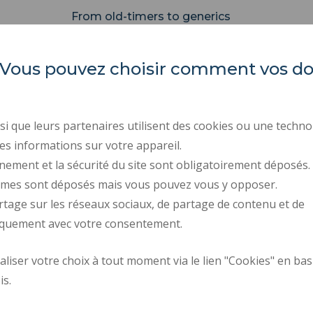
From old-timers to generics
es. Vous pouvez choisir comment vos 
i que leurs partenaires utilisent des cookies ou une techno
INSA Hauts-de-France
PRESS AREA
es informations sur votre appareil.
nement et la sécurité du site sont obligatoirement déposés.
SERVICES PUBLICS +
Campus Mont Houy
ymes sont déposés mais vous pouvez vous y opposer.
TERMS OF USE
59313 Valenciennes cedex 9
rtage sur les réseaux sociaux, de partage de contenu et de
Tél. : 03 27 51 12 34
COOKIE MANAGEMENT
iquement avec votre consentement.
iser votre choix à tout moment via le lien "Cookies" en bas
Plan d'accès
is.