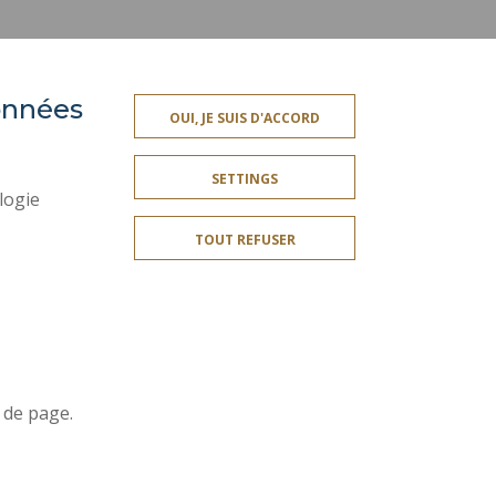
données
OUI, JE SUIS D'ACCORD
SETTINGS
logie
ACCESSIBILITY
TOUT REFUSER
PERSONAL DATA
CREDITS
Join us !
 de page.