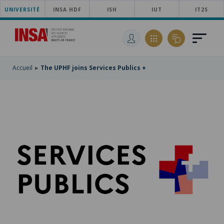
UNIVERSITÉ
SKIP
INSA HDF
ISH
IUT
IT2S
TO
SKIP
MAIN
TO
SKIP
NAVIGATION
MAIN
TO
CONTENT
SEARCH
Accueil
The UPHF joins Services Publics +