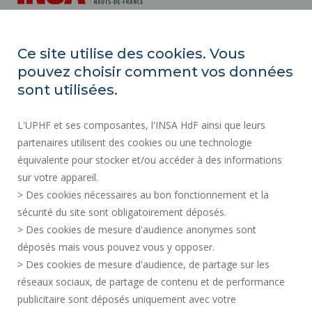
INSA Hauts-de-France
Ce site utilise des cookies. Vous
Campus Mont Houy
pouvez choisir comment vos données
59313 Valenciennes cedex 9
sont utilisées.
Tél. : 03 27 51 12 34
L'UPHF et ses composantes, l'INSA HdF ainsi que leurs
partenaires utilisent des cookies ou une technologie
Plan d'accès
équivalente pour stocker et/ou accéder à des informations
sur votre appareil.
> Des cookies nécessaires au bon fonctionnement et la
PRESS AREA
sécurité du site sont obligatoirement déposés.
ACCESSIBILITY
> Des cookies de mesure d'audience anonymes sont
SERVICES PUBLICS +
déposés mais vous pouvez vous y opposer.
PERSONAL DATA
> Des cookies de mesure d'audience, de partage sur les
TERMS OF USE
réseaux sociaux, de partage de contenu et de performance
publicitaire sont déposés uniquement avec votre
CREDITS