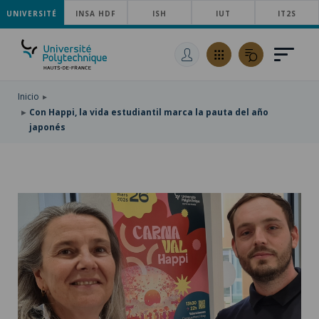
UNIVERSITÉ
SKIP
INSA HDF
ISH
IUT
IT2S
TO
PASAR
MAIN
AL
SKIP
NAVIGATION
CONTENIDO
TO
PRINCIPAL
SEARCH
Inicio
Con Happi, la vida estudiantil marca la pauta del año
japonés