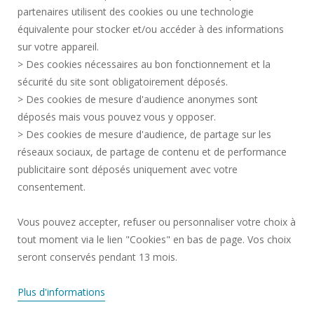
partenaires utilisent des cookies ou une technologie
INFORMACIÓN LEGAL
équivalente pour stocker et/ou accéder à des informations
CONTACTOS
sur votre appareil.
DATOS PERSONALES
> Des cookies nécessaires au bon fonctionnement et la
SERVICIOS PÚBLICOS +
sécurité du site sont obligatoirement déposés.
> Des cookies de mesure d'audience anonymes sont
CRÉDITOS
déposés mais vous pouvez vous y opposer.
DOY MI OPINIÓN
> Des cookies de mesure d'audience, de partage sur les
ACCESIBILIDAD: NO CONFORME
réseaux sociaux, de partage de contenu et de performance
GESTIÓN DE COOKIES
publicitaire sont déposés uniquement avec votre
consentement.
Solicitud de mejora
Vous pouvez accepter, refuser ou personnaliser votre choix à
tout moment via le lien "Cookies" en bas de page. Vos choix
¡Únete a nosotros!
seront conservés pendant 13 mois.
Plus d'informations