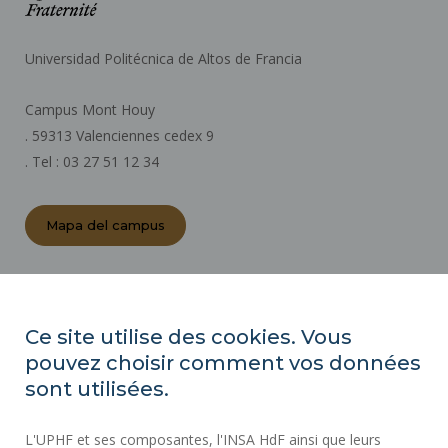
Universidad Politécnica de Altos de Francia
Campus Mont Houy
. 59313 Valenciennes cedex 9
. Tel : 03 27 51 12 34
Mapa del campus
ACTOS REGLAMENTARIOS
SALA DE PRENSA
Ce site utilise des cookies. Vous
CONTRATACIÓN PÚBLICA
pouvez choisir comment vos données
MAPA DEL SITIO
sont utilisées.
CONTRATACIÓN
L'UPHF et ses composantes, l'INSA HdF ainsi que leurs
ACCESIBILIDAD