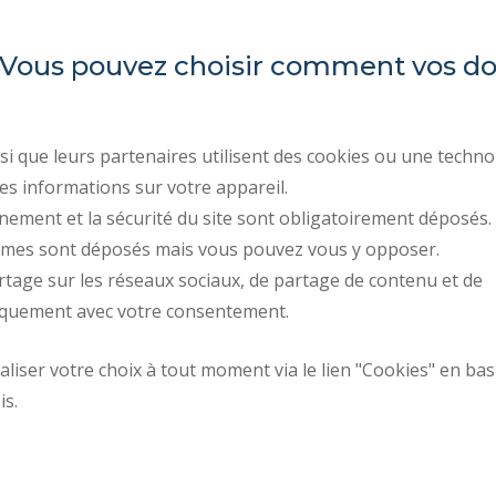
es. Vous pouvez choisir comment vos 
Universidad Politécnica de
ACTOS REGLAMENTARI
Altos de Francia
CONTRATACIÓN PÚBLIC
CONTRATACIÓN
Campus Mont Houy
i que leurs partenaires utilisent des cookies ou une techno
. 59313 Valenciennes cedex 9
INFORMACIÓN LEGAL
es informations sur votre appareil.
. Tel : 03 27 51 12 34
nement et la sécurité du site sont obligatoirement déposés.
DATOS PERSONALES
ymes sont déposés mais vous pouvez vous y opposer.
CRÉDITOS
rtage sur les réseaux sociaux, de partage de contenu et de
ACCESIBILIDAD: NO C
iquement avec votre consentement.
iser votre choix à tout moment via le lien "Cookies" en bas
Mapa del campus
Solicitud de mejor
is.