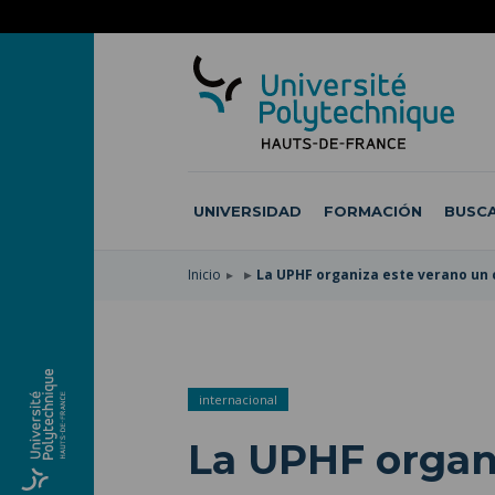
SKIP
TO
PASAR
MAIN
AL
SKIP
NAVIGATION
CONTENIDO
TO
PRINCIPAL
SEARCH
UNIVERSIDAD
FORMACIÓN
BUSCA
Inicio
La UPHF organiza este verano un 
internacional
La UPHF organ